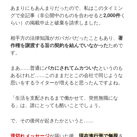
あまりにもあんまりだったので、私はこのタイミン
グで全記事（非公開中のものを合わせると
2,000件
く
らい）の掲載中止と破棄を請求しました。
相手方の法律知識がガバガバだったこともあり、
著
作権を譲渡する旨の契約を結んでいなかった
ためで
す。
まあ……普通に
バカにされてムカついた
というのも
あるけれど……このままだとこの会社で同じような
思いをするライターが増えると思ったんですよね。
「生活を支配されるまで働かせて、突然無職にな
る」は、誰にとっても酷いことでしょう。
で、その後何が起きたかというと……
逆切れメッセージ
が届いた後、
現在進行形で無視
さ