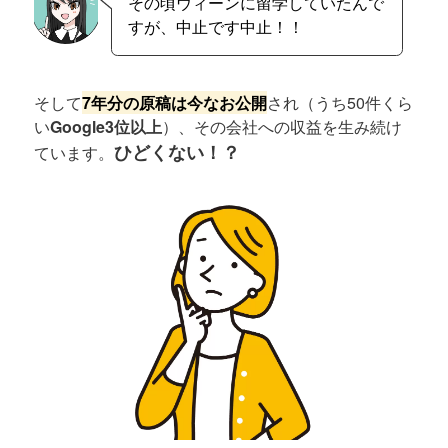
その頃ウィーンに留学していたんで
すが、中止です中止！！
そして
7年分の原稿は今なお公開
され（うち50件くら
い
Google3位以上
）、その会社への収益を生み続け
ひどくない！？
ています。