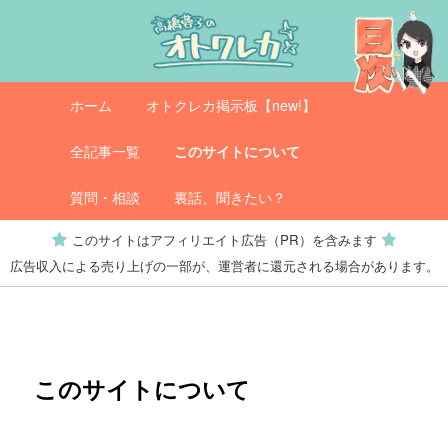
メ
イ
ン
コ
メ
オトクレカ
ホーム
オトクレカ掲示板【new!】
ン
イ
テ
ン
全記事一覧
このサイトについて
ン
メ
ツ
ニ
質問・相談
裏話、聞きたい？
へ
ュ
このサイトはアフィリエイト広告（PR）を含みます
移
ー
広告収入による売り上げの一部が、運営者に還元される場合があります。
動
このサイトについて