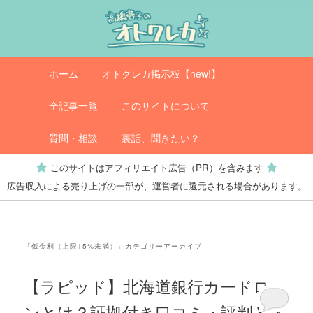
メ
サ
イ
ブ
ン
コ
コ
ン
メ
オトクレカ
ホーム
オトクレカ掲示板【new!】
ン
テ
イ
テ
ン
ン
全記事一覧
このサイトについて
ン
ツ
メ
ツ
へ
ニ
質問・相談
裏話、聞きたい？
へ
移
ュ
このサイトはアフィリエイト広告（PR）を含みます
移
動
ー
広告収入による売り上げの一部が、運営者に還元される場合があります。
動
「
低金利（上限15%未満）
」カテゴリーアーカイブ
【ラピッド】北海道銀行カードロー
ンとは？証拠付き口コミ・評判とメ