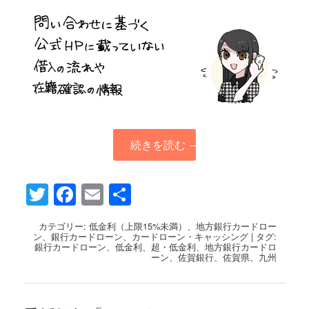
続きを読む
→
Twitter
Facebook
Email
共
有
カテゴリー:
低金利（上限15%未満）
、
地方銀行カードロー
ン
、
銀行カードローン
、
カードローン・キャッシング
|
タグ:
銀行カードローン
、
低金利
、
超・低金利
、
地方銀行カードロ
ーン
、
佐賀銀行
、
佐賀県
、
九州