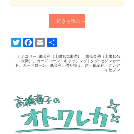
続きを読む
→
Twitter
Facebook
Email
共
有
カテゴリー:
低金利（上限15%未満）
、
超低金利（上限10%
未満）
、
カードローン・キャッシング
|
タグ:
セゾンカー
ド
、
カードローン
、
低金利
、
借り換え
、
超・低金利
、
クレデ
ィセゾン