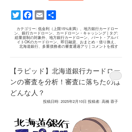
Twitter
Facebook
Email
共
有
カテゴリー:
低金利（上限15%未満）
、
地方銀行カードロー
ン
、
銀行カードローン
、
カードローン・キャッシング
|
タグ:
総量規制の対象外
、
地方銀行カードローン
、
パート・アルバ
イトOKのカードローン
、
即日融資
、
おまとめ・借り換え
、
北海道銀行
、
多重債務者の審査通過アリ
|
コメントを残す
【ラピッド】北海道銀行カードロー
ンの審査を分析！審査に落ちたのは
どんな人？
投稿日時:
2025年2月10日
投稿者:
高橋 蓉子