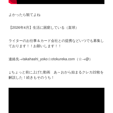
よかったら観てよね
【2026年4月】生活に困窮している（直球）
ライターのお仕事＆カード会社との提携などいつでも募集し
ております！！お願いします！！
連絡先→takahashi_yoko☆otokureka.com（☆→@）
↓ちょっと前に上げた動画 あ～おから始まるクレカ22枚を
解説した！続きもそのうち！