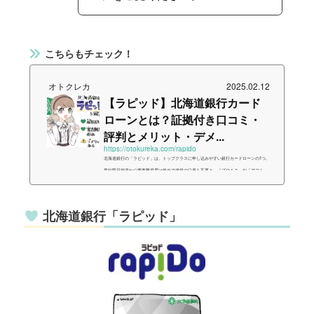
こちらもチェック！
オトクレカ
2025.02.12
【ラピッド】北海道銀行カード
ローンとは？証拠付き口コミ・
評判とメリット・デメ...
https://otokureka.com/rapido
北海道銀行の「ラピッド」は、トップクラスに申し込みやすい銀行カードローンの1つ。
最短即日融資かつ審査難易度は低めで道銀の口座も不要と、「プロミス」や「アコム」
等にも引けを取らないスペックのローンです。今回はそんな「ラピッド」について実際
の問い合わせ結果や口コミを元に、できるだけ分かりやすくまとめました。{ "@contex
t": "https://schema.org", "@graph": }, { "@type": "Article", "@id": "https://otokureka.com/ra
北海道銀行「ラピッド」
pido/#a...