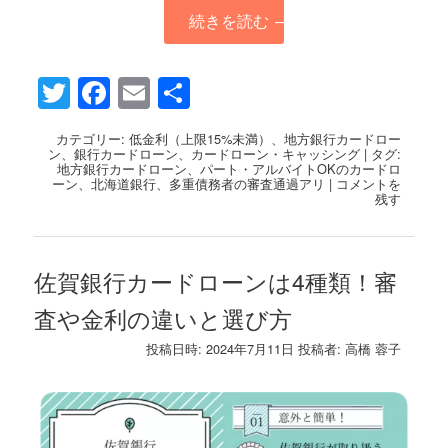
続きを読む
→
Twitter
Facebook
Email
共
有
カテゴリー:
低金利（上限15%未満）
、
地方銀行カードロー
ン
、
銀行カードローン
、
カードローン・キャッシング
|
タグ:
地方銀行カードローン
、
パート・アルバイトOKのカードロ
ーン
、
北海道銀行
、
多重債務者の審査通過アリ
|
コメントを
残す
佐賀銀行カードローンは4種類！審
査や金利の違いと選び方
投稿日時:
2024年7月11日
投稿者:
高橋 蓉子