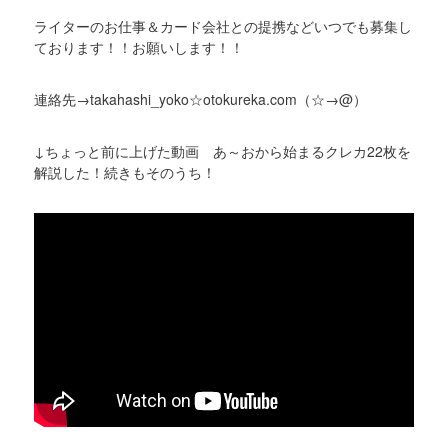
ライターのお仕事＆カード会社との提携などいつでも募集し
ております！！お願いします！！
連絡先→takahashi_yoko☆otokureka.com（☆→@）
↓ちょっと前に上げた動画 あ～おから始まるクレカ22枚を
解説した！続きもそのうち！