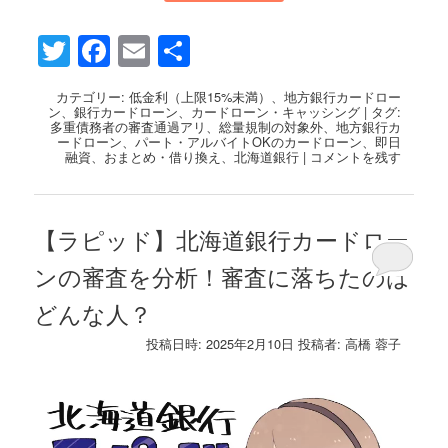
Twitter
Facebook
Email
共
有
カテゴリー:
低金利（上限15%未満）
、
地方銀行カードロー
ン
、
銀行カードローン
、
カードローン・キャッシング
|
タグ:
多重債務者の審査通過アリ
、
総量規制の対象外
、
地方銀行カ
ードローン
、
パート・アルバイトOKのカードローン
、
即日
融資
、
おまとめ・借り換え
、
北海道銀行
|
コメントを残す
【ラピッド】北海道銀行カードロー
ンの審査を分析！審査に落ちたのは
どんな人？
投稿日時:
2025年2月10日
投稿者:
高橋 蓉子