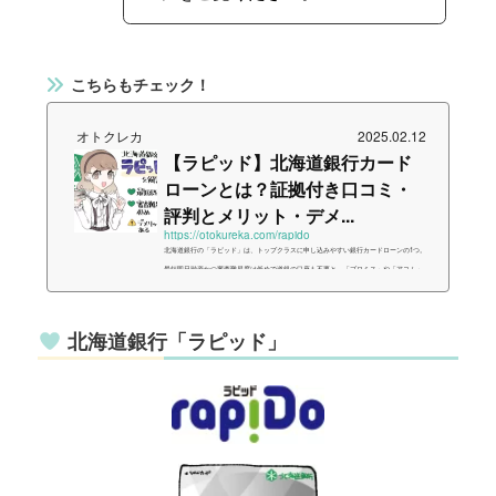
こちらもチェック！
オトクレカ
2025.02.12
【ラピッド】北海道銀行カード
ローンとは？証拠付き口コミ・
評判とメリット・デメ...
https://otokureka.com/rapido
北海道銀行の「ラピッド」は、トップクラスに申し込みやすい銀行カードローンの1つ。
最短即日融資かつ審査難易度は低めで道銀の口座も不要と、「プロミス」や「アコム」
等にも引けを取らないスペックのローンです。今回はそんな「ラピッド」について実際
の問い合わせ結果や口コミを元に、できるだけ分かりやすくまとめました。{ "@contex
t": "https://schema.org", "@graph": }, { "@type": "Article", "@id": "https://otokureka.com/ra
北海道銀行「ラピッド」
pido/#a...