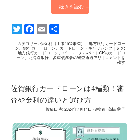
続きを読む
→
Twitter
Facebook
Email
共
有
カテゴリー:
低金利（上限15%未満）
、
地方銀行カードロー
ン
、
銀行カードローン
、
カードローン・キャッシング
|
タグ:
地方銀行カードローン
、
パート・アルバイトOKのカードロ
ーン
、
北海道銀行
、
多重債務者の審査通過アリ
|
コメントを
残す
佐賀銀行カードローンは4種類！審
査や金利の違いと選び方
投稿日時:
2024年7月11日
投稿者:
高橋 蓉子