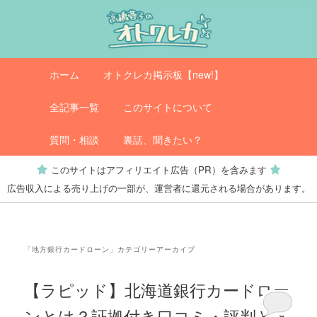
メ
サ
イ
ブ
ン
コ
コ
ン
メ
オトクレカ
ホーム
オトクレカ掲示板【new!】
ン
テ
イ
テ
ン
ン
全記事一覧
このサイトについて
ン
ツ
メ
ツ
へ
ニ
質問・相談
裏話、聞きたい？
へ
移
ュ
このサイトはアフィリエイト広告（PR）を含みます
移
動
ー
広告収入による売り上げの一部が、運営者に還元される場合があります。
動
「
地方銀行カードローン
」カテゴリーアーカイブ
【ラピッド】北海道銀行カードロー
ンとは？証拠付き口コミ・評判とメ