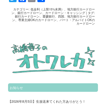
有
カテゴリー:
低金利（上限15%未満）
、
地方銀行カードロー
ン
、
銀行カードローン
、
カードローン・キャッシング
|
タグ:
銀行カードローン
、
愛媛銀行
、
四国
、
地方銀行カードロー
ン
、
専業主婦OKのカードローン
、
パート・アルバイトOKの
カードローン
お知らせ
【2026年8月5日】生放送来てくれた方ありがとう！