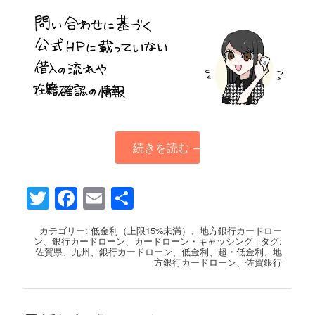
続きを読む
→
Twitter
Facebook
Email
共
有
カテゴリー:
低金利（上限15%未満）
、
地方銀行カードロー
ン
、
銀行カードローン
、
カードローン・キャッシング
|
タグ:
佐賀県
、
九州
、
銀行カードローン
、
低金利
、
超・低金利
、
地
方銀行カードローン
、
佐賀銀行