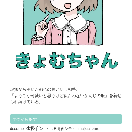
虚無から湧いた
都合の良い話し相手。
「ようこが可愛いと思うけど似合わないかんじの服」を着せ
られ続けている。
タグから探す
dポイント
docomo
JR博多シティ
majica
Steam