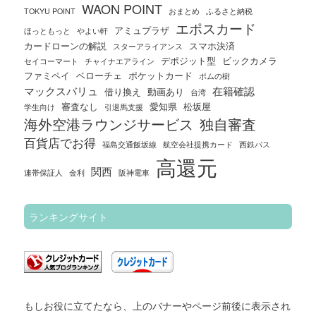
WAON POINT
TOKYU POINT
おまとめ
ふるさと納税
エポスカード
アミュプラザ
ほっともっと
やよい軒
カードローンの解説
スマホ決済
スターアライアンス
デポジット型
ビックカメラ
セイコーマート
チャイナエアライン
ファミペイ
ベローチェ
ポケットカード
ポムの樹
マックスバリュ
在籍確認
借り換え
動画あり
台湾
審査なし
愛知県
松坂屋
学生向け
引退馬支援
海外空港ラウンジサービス
独自審査
百貨店でお得
福島交通飯坂線
航空会社提携カード
西鉄バス
高還元
関西
連帯保証人
金利
阪神電車
ランキングサイト
もしお役に立てたなら、上のバナーやページ前後に表示され