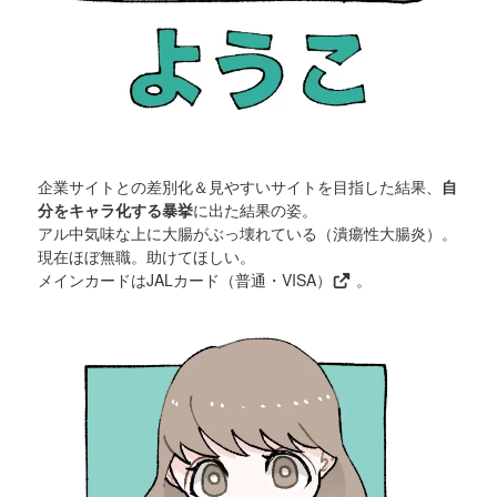
企業サイトとの差別化＆見やすいサイトを目指した結果、
自
分をキャラ化する暴挙
に出た結果の姿。
アル中気味な上に大腸がぶっ壊れている（潰瘍性大腸炎）。
現在ほぼ無職。助けてほしい。
メインカードは
JALカード（普通・VISA）
。