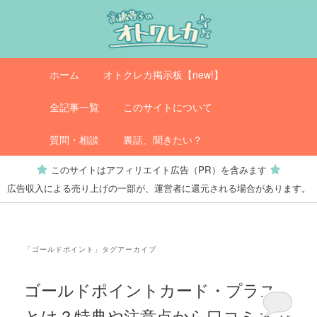
メ
サ
イ
ブ
ン
コ
コ
ン
メ
オトクレカ
ホーム
オトクレカ掲示板【new!】
ン
テ
イ
テ
ン
ン
全記事一覧
このサイトについて
ン
ツ
メ
ツ
へ
ニ
質問・相談
裏話、聞きたい？
へ
移
ュ
このサイトはアフィリエイト広告（PR）を含みます
移
動
ー
広告収入による売り上げの一部が、運営者に還元される場合があります。
動
「
ゴールドポイント
」タグアーカイブ
ゴールドポイントカード・プラス
とは？特典や注意点から口コミまで