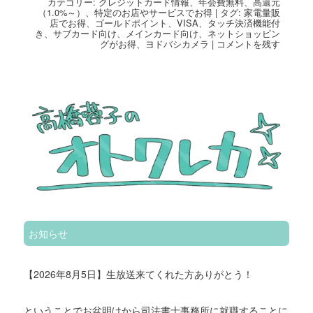
カテゴリー:
クレジットカード情報
、
年会費無料
、
高還元
（1.0%～）
、
特定のお店やサービスでお得
|
タグ:
家電量販
店でお得
、
ゴールドポイント
、
VISA
、
タッチ決済機能付
き
、
サブカード向け
、
メインカード向け
、
ネットショッピン
グがお得
、
ヨドバシカメラ
|
コメントを残す
お知らせ
【2026年8月5日】生放送来てくれた方ありがとう！
ということでお盆明けから司法書士事務所に就職することに