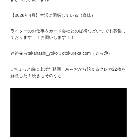
【2026年4月】生活に困窮している（直球）
ライターのお仕事＆カード会社との提携などいつでも募集し
ております！！お願いします！！
連絡先→takahashi_yoko☆otokureka.com（☆→@）
↓ちょっと前に上げた動画 あ～おから始まるクレカ22枚を
解説した！続きもそのうち！