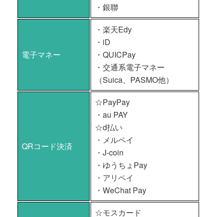
・銀聯
・楽天Edy
・iD
電子マネー
・QUICPay
・交通系電子マネー
（Suica、PASMO他）
☆PayPay
・au PAY
☆d払い
・メルペイ
QRコード決済
・J-coin
・ゆうちょPay
・アリペイ
・WeChat Pay
☆モスカード