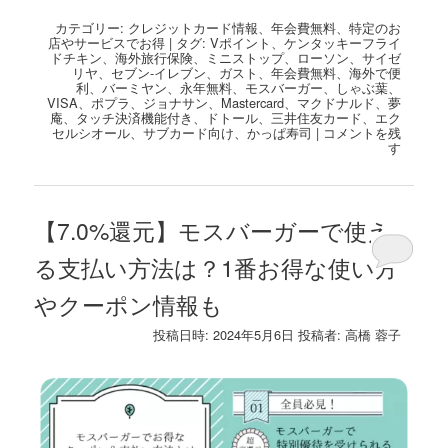
有
カテゴリー:
クレジットカード情報
、
年会費無料
、
特定のお
店やサービスでお得
|
タグ:
Vポイント
、
ケンタッキーフライ
ドチキン
、
海外旅行保険
、
ミニストップ
、
ローソン
、
サイゼ
リヤ
、
セブン-イレブン
、
ガスト
、
年会費無料
、
海外で便
利
、
バーミヤン
、
永年無料
、
モスバーガー
、
しゃぶ葉
、
VISA
、
ポプラ
、
ジョナサン
、
Mastercard
、
マクドナルド
、
夢
庵
、
タッチ決済機能付き
、
ドトール
、
三井住友カード
、
エク
セルシオール
、
サブカード向け
、
かっぱ寿司
|
コメントを残
す
【7.0%還元】モスバーガーで使え
る支払い方法は？1番お得な使い方
やクーポン情報も
投稿日時:
2024年5月6日
投稿者:
高橋 蓉子