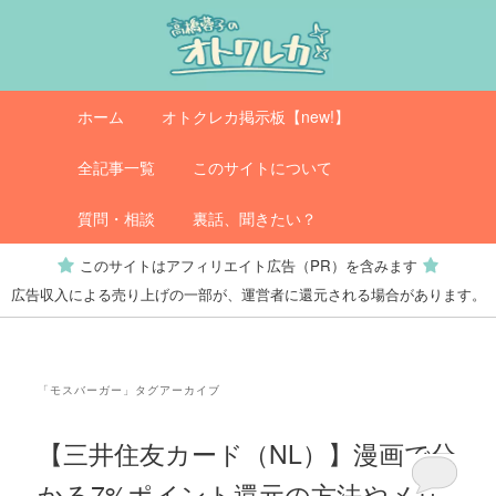
メ
サ
イ
ブ
ン
コ
コ
ン
メ
オトクレカ
ホーム
オトクレカ掲示板【new!】
ン
テ
イ
テ
ン
ン
全記事一覧
このサイトについて
ン
ツ
メ
ツ
へ
ニ
質問・相談
裏話、聞きたい？
へ
移
ュ
このサイトはアフィリエイト広告（PR）を含みます
移
動
ー
広告収入による売り上げの一部が、運営者に還元される場合があります。
動
「
モスバーガー
」タグアーカイブ
【三井住友カード（NL）】漫画で分
かる7%ポイント還元の方法やメリ