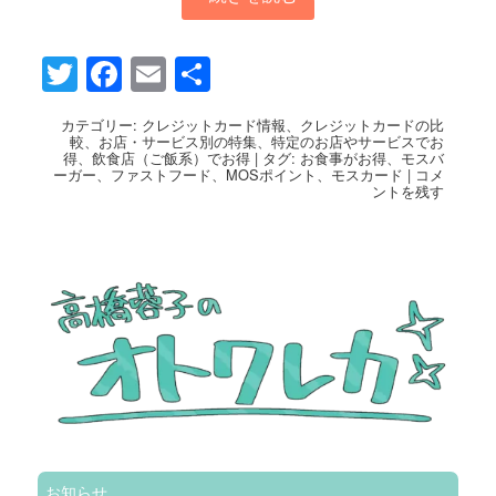
Twitter
Facebook
Email
共
有
カテゴリー:
クレジットカード情報
、
クレジットカードの比
較
、
お店・サービス別の特集
、
特定のお店やサービスでお
得
、
飲食店（ご飯系）でお得
|
タグ:
お食事がお得
、
モスバ
ーガー
、
ファストフード
、
MOSポイント
、
モスカード
|
コメ
ントを残す
お知らせ