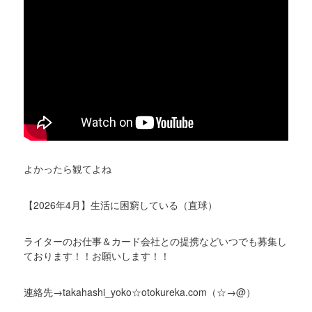
よかったら観てよね
【2026年4月】生活に困窮している（直球）
ライターのお仕事＆カード会社との提携などいつでも募集し
ております！！お願いします！！
連絡先→takahashi_yoko☆otokureka.com（☆→@）