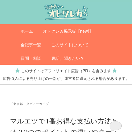
メ
サ
イ
ブ
ン
コ
コ
ン
メ
オトクレカ
ホーム
オトクレカ掲示板【new!】
ン
テ
イ
テ
ン
ン
全記事一覧
このサイトについて
ン
ツ
メ
ツ
へ
ニ
質問・相談
裏話、聞きたい？
へ
移
ュ
このサイトはアフィリエイト広告（PR）を含みます
移
動
ー
広告収入による売り上げの一部が、運営者に還元される場合があります。
動
「
東京都
」タグアーカイブ
マルエツで1番お得な支払い方法と
は？2つのポイントの違いやクーポ