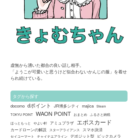
虚無から湧いた
都合の良い話し相手。
「ようこが可愛いと思うけど似合わないかんじの服」を着せ
られ続けている。
タグから探す
dポイント
docomo
JR博多シティ
majica
Steam
WAON POINT
TOKYU POINT
おまとめ
ふるさと納税
エポスカード
アミュプラザ
ほっともっと
やよい軒
カードローンの解説
スマホ決済
スターアライアンス
デポジット型
ビックカメラ
セイコーマート
チャイナエアライン