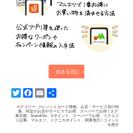
続きを読む
→
Twitter
Facebook
Email
共
有
カテゴリー:
クレジットカード情報
、
お店・サービス別の特
集
、
特定のお店やサービスでお得
、
スーパーでお得
|
タグ:
東京都
、
Scan&Go
、
Vポイント
、
スーパーでお得
、
リクエス
ト記事
、
マルエツ
、
イグニカポイント
、
関東地方
|
コメント
を残す