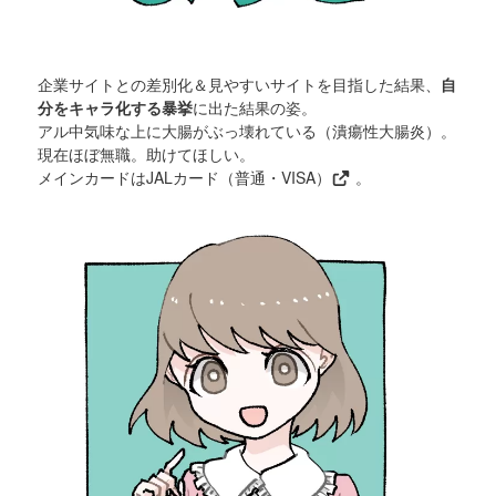
企業サイトとの差別化＆見やすいサイトを目指した結果、
自
分をキャラ化する暴挙
に出た結果の姿。
アル中気味な上に大腸がぶっ壊れている（潰瘍性大腸炎）。
現在ほぼ無職。助けてほしい。
メインカードは
JALカード（普通・VISA）
。