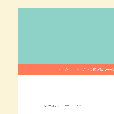
メ
サ
イ
ブ
ン
コ
オトクレカ
コ
ン
ン
テ
テ
ン
ン
ツ
ツ
へ
へ
移
移
動
メ
ホーム
オトクレカ掲示板【new!
動
イ
ン
メ
ニ
ュ
ー
「
NEWDAYS
」タグアーカイブ