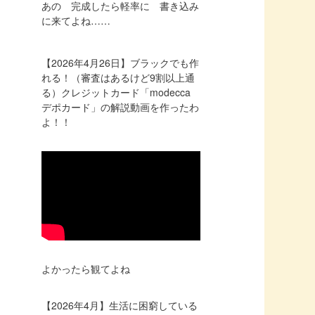
あの 完成したら軽率に 書き込み
に来てよね……
【2026年4月26日】ブラックでも作
れる！（審査はあるけど9割以上通
る）クレジットカード「modecca
デポカード」の解説動画を作ったわ
よ！！
よかったら観てよね
【2026年4月】生活に困窮している