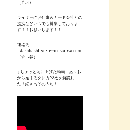
（直球）
ライターのお仕事＆カード会社との
提携などいつでも募集しておりま
す！！お願いします！！
連絡先
→takahashi_yoko☆otokureka.com
（☆→@）
↓ちょっと前に上げた動画 あ～お
から始まるクレカ22枚を解説し
た！続きもそのうち！