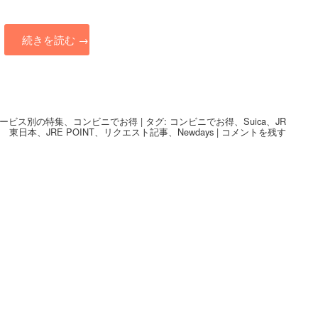
続きを読む
→
ービス別の特集
、
コンビニでお得
|
タグ:
コンビニでお得
、
Suica
、
JR
東日本
、
JRE POINT
、
リクエスト記事
、
Newdays
|
コメントを残す