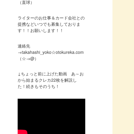
（直球）
ライターのお仕事＆カード会社との
提携などいつでも募集しておりま
す！！お願いします！！
連絡先
→takahashi_yoko☆otokureka.com
（☆→@）
↓ちょっと前に上げた動画 あ～お
から始まるクレカ22枚を解説し
た！続きもそのうち！