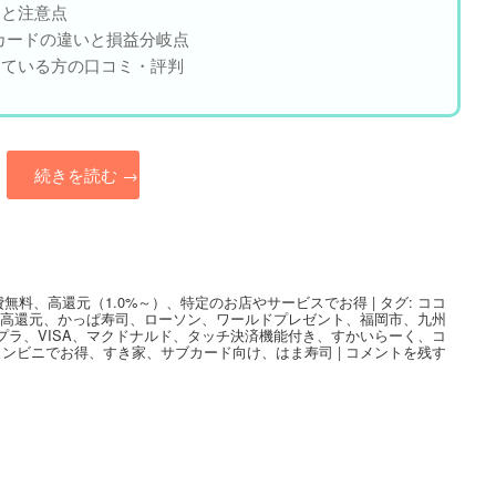
トと注意点
カードの違いと損益分岐点
っている方の口コミ・評判
続きを読む
→
費無料
、
高還元（1.0%～）
、
特定のお店やサービスでお得
|
タグ:
ココ
、
高還元
、
かっぱ寿司
、
ローソン
、
ワールドプレゼント
、
福岡市
、
九州
プラ
、
VISA
、
マクドナルド
、
タッチ決済機能付き
、
すかいらーく
、
コ
ンビニでお得
、
すき家
、
サブカード向け
、
はま寿司
|
コメントを残す