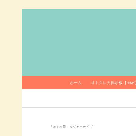
メ
サ
イ
ブ
ン
コ
オトクレカ
コ
ン
ン
テ
テ
ン
ン
ツ
ツ
へ
へ
移
移
動
メ
ホーム
オトクレカ掲示板【new!
動
イ
ン
メ
ニ
ュ
ー
「
はま寿司
」タグアーカイブ