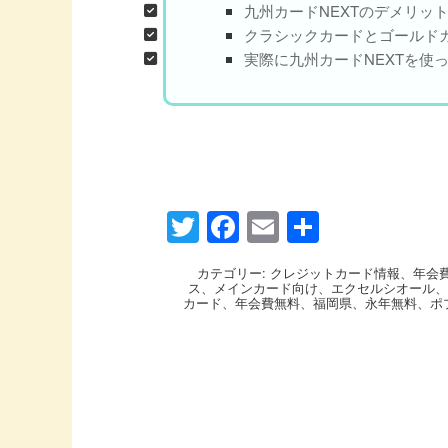
九州カードNEXTのデメリッ
クラシックカードとゴールド
実際に九州カードNEXTを使
Twitter
Facebook
Email
共
有
カテゴリー:
クレジットカード情報
、
年会
ス
、
メインカード向け
、
エクセルシオール
カード
、
年会費無料
、
福岡県
、
永年無料
、
ポ