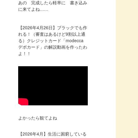
あの 完成したら軽率に 書き込み
に来てよね……
【2026年4月26日】ブラックでも作
れる！（審査はあるけど9割以上通
る）クレジットカード「modecca
デポカード」の解説動画を作ったわ
よ！！
よかったら観てよね
【2026年4月】生活に困窮している