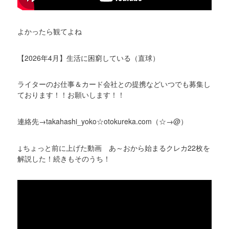
よかったら観てよね
【2026年4月】生活に困窮している（直球）
ライターのお仕事＆カード会社との提携などいつでも募集し
ております！！お願いします！！
連絡先→takahashi_yoko☆otokureka.com（☆→@）
↓ちょっと前に上げた動画 あ～おから始まるクレカ22枚を
解説した！続きもそのうち！