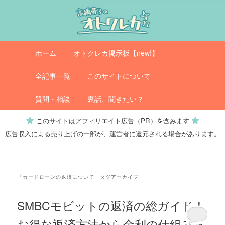
メ
サ
イ
ブ
ン
コ
コ
ン
メ
オトクレカ
ホーム
オトクレカ掲示板【new!】
ン
テ
イ
テ
ン
ン
全記事一覧
このサイトについて
ン
ツ
メ
ツ
へ
ニ
質問・相談
裏話、聞きたい？
へ
移
ュ
このサイトはアフィリエイト広告（PR）を含みます
移
動
ー
広告収入による売り上げの一部が、運営者に還元される場合があります。
動
「
カードローンの返済について
」タグアーカイブ
SMBCモビットの返済の総ガイド！
お得な返済方法から金利の仕組みま