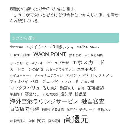
虚無から湧いた
都合の良い話し相手。
「ようこが可愛いと思うけど似合わないかんじの服」を着せ
られ続けている。
タグから探す
dポイント
docomo
JR博多シティ
majica
Steam
WAON POINT
TOKYU POINT
おまとめ
ふるさと納税
エポスカード
アミュプラザ
ほっともっと
やよい軒
カードローンの解説
スマホ決済
スターアライアンス
デポジット型
ビックカメラ
セイコーマート
チャイナエアライン
ファミペイ
ベローチェ
ポケットカード
ポムの樹
マックスバリュ
在籍確認
借り換え
動画あり
台湾
審査なし
愛知県
松坂屋
学生向け
引退馬支援
海外空港ラウンジサービス
独自審査
百貨店でお得
福島交通飯坂線
航空会社提携カード
西鉄バス
高還元
関西
連帯保証人
金利
阪神電車