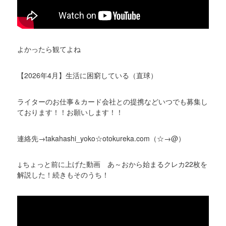
よかったら観てよね
【2026年4月】生活に困窮している（直球）
ライターのお仕事＆カード会社との提携などいつでも募集し
ております！！お願いします！！
連絡先→takahashi_yoko☆otokureka.com（☆→@）
↓ちょっと前に上げた動画 あ～おから始まるクレカ22枚を
解説した！続きもそのうち！