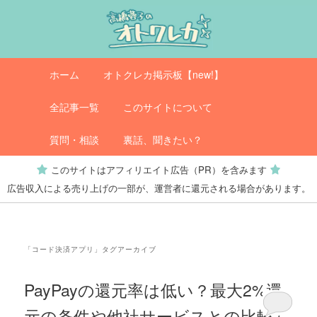
メ
サ
イ
ブ
ン
コ
コ
ン
メ
オトクレカ
ホーム
オトクレカ掲示板【new!】
ン
テ
イ
テ
ン
ン
全記事一覧
このサイトについて
ン
ツ
メ
ツ
へ
ニ
質問・相談
裏話、聞きたい？
へ
移
ュ
このサイトはアフィリエイト広告（PR）を含みます
移
動
ー
広告収入による売り上げの一部が、運営者に還元される場合があります。
動
「
コード決済アプリ
」タグアーカイブ
PayPayの還元率は低い？最大2%還
元の条件や他社サービスとの比較も