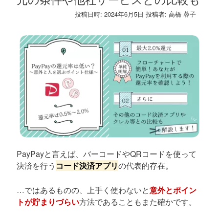
投稿日時:
2024年6月5日
投稿者:
高橋 蓉子
PayPayと言えば、バーコードやQRコードを使って
決済を行う
コード決済アプリ
の代表的存在。
…ではあるものの、上手く使わないと
意外とポイン
トが貯まりづらい
方法であることもまた確かです。