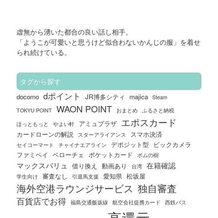
虚無から湧いた
都合の良い話し相手。
「ようこが可愛いと思うけど似合わないかんじの服」を着せ
られ続けている。
タグから探す
dポイント
docomo
JR博多シティ
majica
Steam
WAON POINT
TOKYU POINT
おまとめ
ふるさと納税
エポスカード
アミュプラザ
ほっともっと
やよい軒
カードローンの解説
スマホ決済
スターアライアンス
デポジット型
ビックカメラ
セイコーマート
チャイナエアライン
ファミペイ
ベローチェ
ポケットカード
ポムの樹
マックスバリュ
在籍確認
借り換え
動画あり
台湾
審査なし
愛知県
松坂屋
学生向け
引退馬支援
海外空港ラウンジサービス
独自審査
百貨店でお得
福島交通飯坂線
航空会社提携カード
西鉄バス
高還元