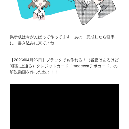
掲示板は今がんばって作ってます あの 完成したら軽率
に 書き込みに来てよね……
【2026年4月26日】ブラックでも作れる！（審査はあるけど
9割以上通る）クレジットカード「modeccaデポカード」の
解説動画を作ったわよ！！