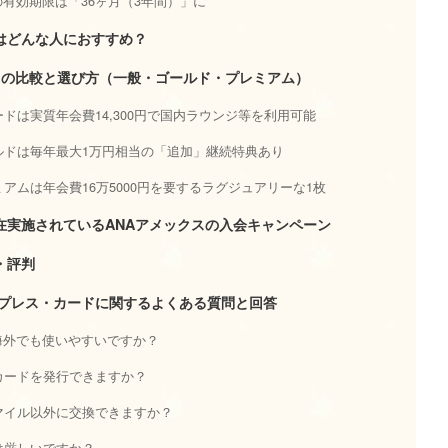
有効期限は「36ヶ月（3年間）」に
はどんな人におすすめ？
スの比較と選び方（一般・ゴールド・プレミアム）
ドは実質年会費14,300円で国内ラウンジ等を利用可能
ルドは毎年最大1万円相当の「追加」継続特典あり
アムは年会費16万5000円を要するラグジュアリーな1枚
在実施されているANAアメックスの入会キャンペーン
・評判
スプレス・カードに関するよくある質問と回答
海外でも使いやすいですか？
カードを発行できますか？
マイル以外に交換できますか？
は厳しいですか？