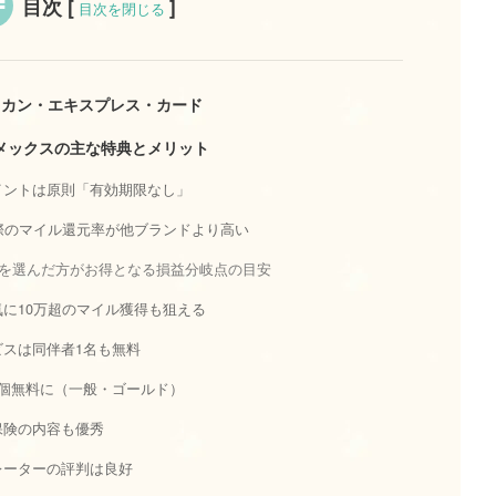
目次
[
]
目次を閉じる
リカン・エキスプレス・カード
メックスの主な特典とメリット
イントは原則「有効期限なし」
際のマイル還元率が他ブランドより高い
スを選んだ方がお得となる損益分岐点の目安
に10万超のマイル獲得も狙える
スは同伴者1名も無料
個無料に（一般・ゴールド）
保険の内容も優秀
レーターの評判は良好