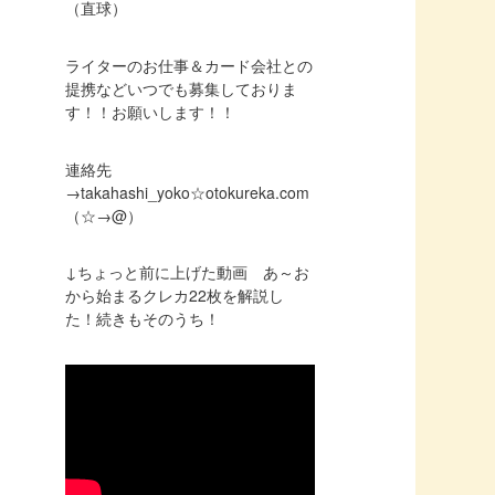
（直球）
ライターのお仕事＆カード会社との
提携などいつでも募集しておりま
す！！お願いします！！
連絡先
→takahashi_yoko☆otokureka.com
（☆→@）
↓ちょっと前に上げた動画 あ～お
から始まるクレカ22枚を解説し
た！続きもそのうち！