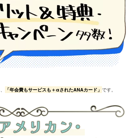
と、
「年会費もサービスも＋αされたANAカード」
です。