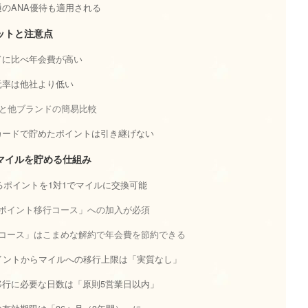
のANA優待も適用される
ットと注意点
ドに比べ年会費が高い
元率は他社より低い
スと他ブランドの簡易比較
カードで貯めたポイントは引き継げない
マイルを貯める仕組み
まるポイントを1対1でマイルに交換可能
ポイント移行コース」への加入が必須
コース」はこまめな解約で年会費を節約できる
イントからマイルへの移行上限は「実質なし」
移行に必要な日数は「原則5営業日以内」