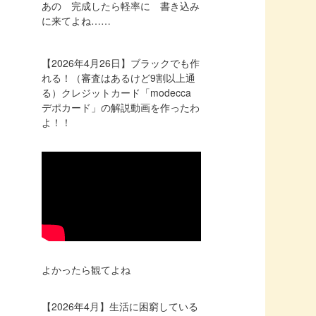
あの 完成したら軽率に 書き込み
に来てよね……
【2026年4月26日】ブラックでも作
れる！（審査はあるけど9割以上通
る）クレジットカード「modecca
デポカード」の解説動画を作ったわ
よ！！
よかったら観てよね
【2026年4月】生活に困窮している