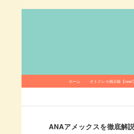
メ
イ
ン
オトクレカ
コ
ン
テ
ン
ツ
へ
移
メ
ホーム
オトクレカ掲示板【new!
動
イ
ン
メ
ニ
ュ
ー
ANAアメックスを徹底解