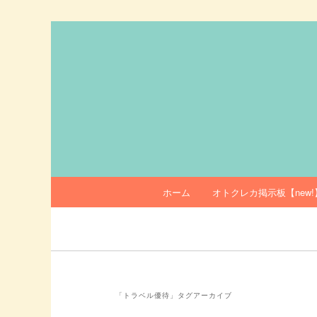
メ
サ
イ
ブ
ン
コ
オトクレカ
コ
ン
ン
テ
テ
ン
ン
ツ
ツ
へ
へ
移
移
動
メ
ホーム
オトクレカ掲示板【new!
動
イ
ン
メ
ニ
ュ
ー
「
トラベル優待
」タグアーカイブ