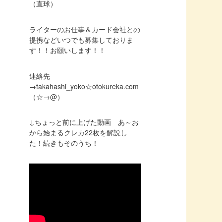
（直球）
ライターのお仕事＆カード会社との
提携などいつでも募集しておりま
す！！お願いします！！
連絡先
→takahashi_yoko☆otokureka.com
（☆→@）
↓ちょっと前に上げた動画 あ～お
から始まるクレカ22枚を解説し
た！続きもそのうち！