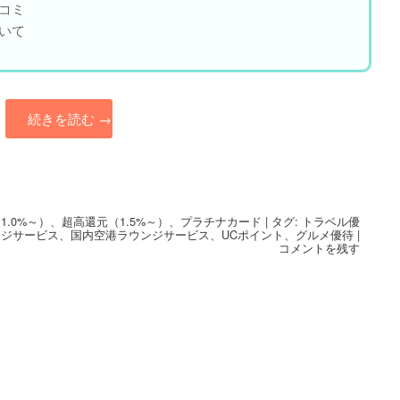
コミ
いて
続きを読む
→
1.0%～）
、
超高還元（1.5%～）
、
プラチナカード
|
タグ:
トラベル優
ンジサービス
、
国内空港ラウンジサービス
、
UCポイント
、
グルメ優待
|
コメントを残す