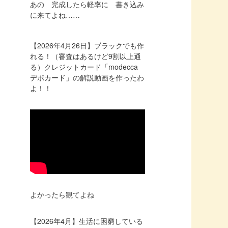
あの 完成したら軽率に 書き込み
に来てよね……
【2026年4月26日】ブラックでも作
れる！（審査はあるけど9割以上通
る）クレジットカード「modecca
デポカード」の解説動画を作ったわ
よ！！
よかったら観てよね
【2026年4月】生活に困窮している