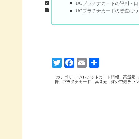
UCプラチナカードの評判・口
UCプラチナカードの審査につ
Twitter
Facebook
Email
共
有
カテゴリー:
クレジットカード情報
、
高還元（
待
、
プラチナカード
、
高還元
、
海外空港ラウ