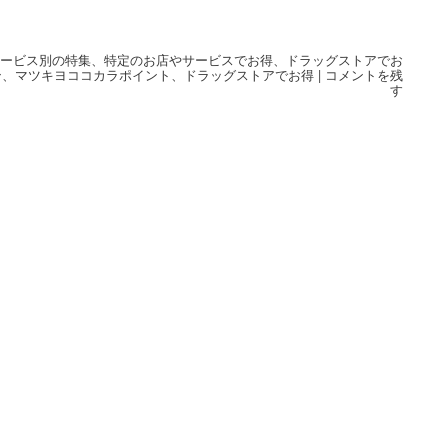
サービス別の特集
、
特定のお店やサービスでお得
、
ドラッグストアでお
ン
、
マツキヨココカラポイント
、
ドラッグストアでお得
|
コメントを残
す