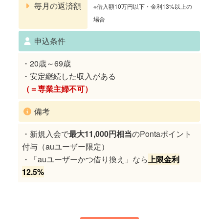
毎月の返済額
※借入額10万円以下・金利13%以上の
場合
申込条件
・20歳～69歳
・安定継続した収入がある
（＝専業主婦不可）
備考
・新規入会で
最大11,000円相当
のPontaポイント
付与（auユーザー限定）
・「auユーザーかつ借り換え」なら
上限金利
12.5%