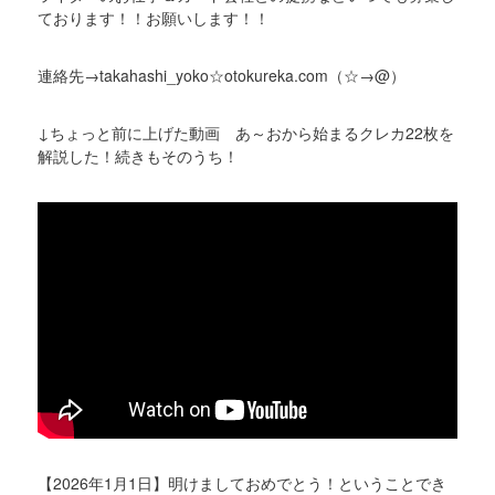
ております！！お願いします！！
連絡先→takahashi_yoko☆otokureka.com（☆→@）
↓ちょっと前に上げた動画 あ～おから始まるクレカ22枚を
解説した！続きもそのうち！
【2026年1月1日】明けましておめでとう！ということでき