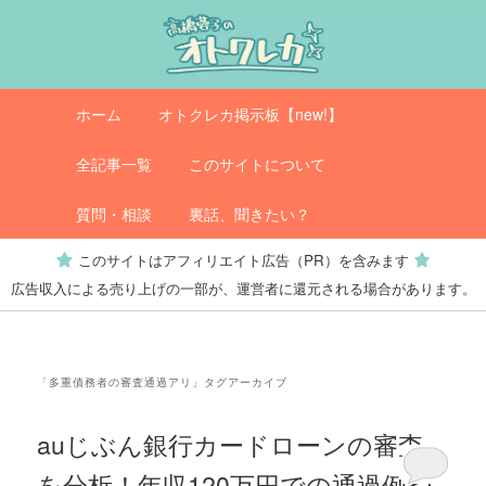
メ
サ
イ
ブ
ン
コ
コ
ン
メ
オトクレカ
ホーム
オトクレカ掲示板【new!】
ン
テ
イ
テ
ン
ン
全記事一覧
このサイトについて
ン
ツ
メ
ツ
へ
ニ
質問・相談
裏話、聞きたい？
へ
移
ュ
このサイトはアフィリエイト広告（PR）を含みます
移
動
ー
広告収入による売り上げの一部が、運営者に還元される場合があります。
動
「
多重債務者の審査通過アリ
」タグアーカイブ
auじぶん銀行カードローンの審査
を分析！年収120万円での通過例や