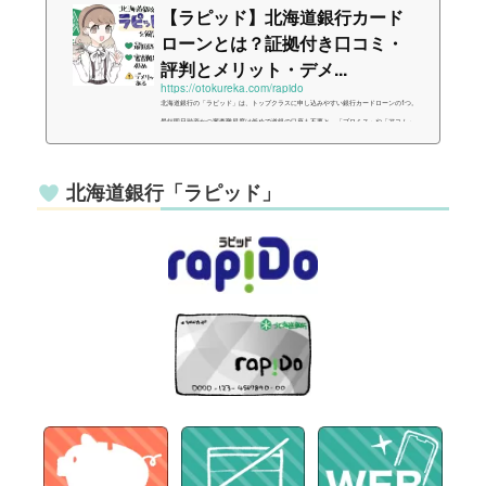
【ラピッド】北海道銀行カード
ローンとは？証拠付き口コミ・
評判とメリット・デメ...
https://otokureka.com/rapido
北海道銀行の「ラピッド」は、トップクラスに申し込みやすい銀行カードローンの1つ。
最短即日融資かつ審査難易度は低めで道銀の口座も不要と、「プロミス」や「アコム」
等にも引けを取らないスペックのローンです。今回はそんな「ラピッド」について実際
の問い合わせ結果や口コミを元に、できるだけ分かりやすくまとめました。{ "@contex
t": "https://schema.org", "@graph": }, { "@type": "Article", "@id": "https://otokureka.com/ra
北海道銀行「ラピッド」
pido/#a...