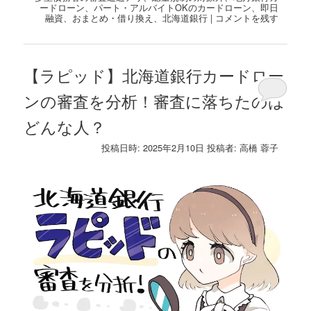
ードローン
、
パート・アルバイトOKのカードローン
、
即日
融資
、
おまとめ・借り換え
、
北海道銀行
|
コメントを残す
【ラピッド】北海道銀行カードロー
ンの審査を分析！審査に落ちたのは
どんな人？
投稿日時:
2025年2月10日
投稿者:
高橋 蓉子