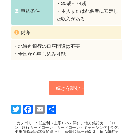
・20歳～74歳
申込条件
・本人または配偶者に安定し
た収入がある
備考
・北海道銀行の口座開設は不要
・全国から申し込み可能
続きを読む
→
Twitter
Facebook
Email
共
有
カテゴリー:
低金利（上限15%未満）
、
地方銀行カードロー
ン
、
銀行カードローン
、
カードローン・キャッシング
|
タグ:
多重債務者の審査通過アリ
、
総量規制の対象外
、
地方銀行カ