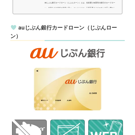
auじぶん銀行カードローン（じぶんローン）とは、名前通りau系列の銀行のカードロー
ン。金利などの条件が非常に良い…というよりは、口座不要＆スピーディで広い層から
申し込みやすいのが特徴です。今回はそんなauじぶん銀行のカードローンについて、メ
リット・デメリットの両面から深堀してみました。1分で分かる！auじぶん銀行カードロ
ーン（じぶんローン）auじぶん銀行カードローンは、簡単にまとめるとauユーザー、特
auじぶん銀行カードローン（じぶんロー
に他社債務の「借り換え」を希望する方普段からauじぶん銀行の口座を使用している方
ン）
銀行からお金を借りたいが、年...