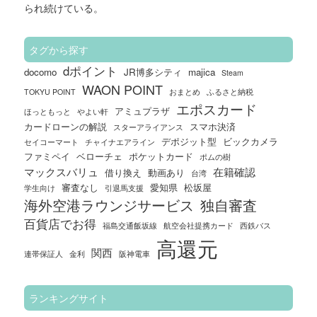
られ続けている。
タグから探す
dポイント
docomo
JR博多シティ
majica
Steam
WAON POINT
TOKYU POINT
おまとめ
ふるさと納税
エポスカード
アミュプラザ
ほっともっと
やよい軒
カードローンの解説
スマホ決済
スターアライアンス
デポジット型
ビックカメラ
セイコーマート
チャイナエアライン
ファミペイ
ベローチェ
ポケットカード
ポムの樹
マックスバリュ
在籍確認
借り換え
動画あり
台湾
審査なし
愛知県
松坂屋
学生向け
引退馬支援
海外空港ラウンジサービス
独自審査
百貨店でお得
福島交通飯坂線
航空会社提携カード
西鉄バス
高還元
関西
連帯保証人
金利
阪神電車
ランキングサイト