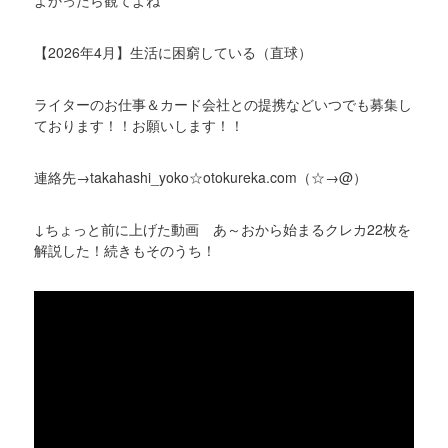
よかったら観てよね
【2026年4月】生活に困窮している（直球）
ライターのお仕事＆カード会社との提携などいつでも募集し
ております！！お願いします！！
連絡先→takahashi_yoko☆otokureka.com（☆→@）
↓ちょっと前に上げた動画 あ～おから始まるクレカ22枚を
解説した！続きもそのうち！