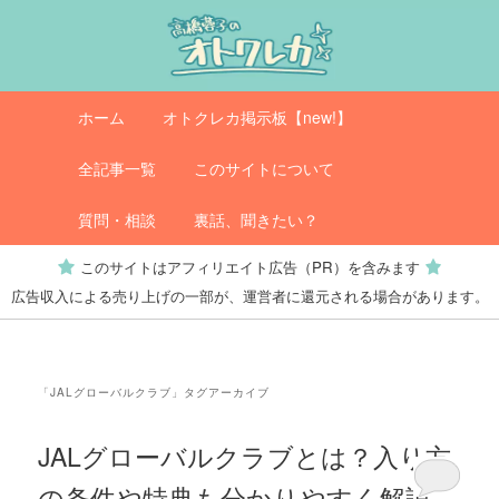
メ
サ
イ
ブ
ン
コ
コ
ン
メ
オトクレカ
ホーム
オトクレカ掲示板【new!】
ン
テ
イ
テ
ン
ン
全記事一覧
このサイトについて
ン
ツ
メ
ツ
へ
ニ
質問・相談
裏話、聞きたい？
へ
移
ュ
このサイトはアフィリエイト広告（PR）を含みます
移
動
ー
広告収入による売り上げの一部が、運営者に還元される場合があります。
動
「
JALグローバルクラブ
」タグアーカイブ
JALグローバルクラブとは？入り方
の条件や特典も分かりやすく解説