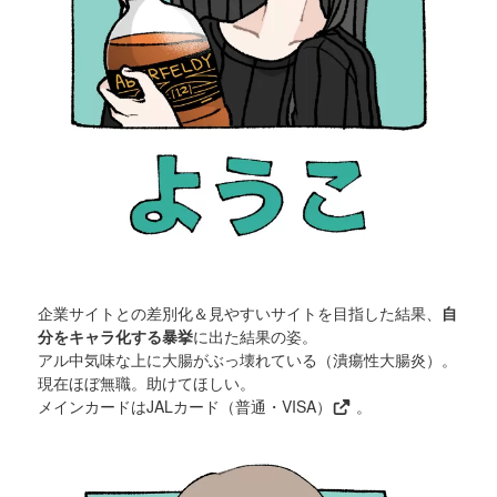
企業サイトとの差別化＆見やすいサイトを目指した結果、
自
分をキャラ化する暴挙
に出た結果の姿。
アル中気味な上に大腸がぶっ壊れている（潰瘍性大腸炎）。
現在ほぼ無職。助けてほしい。
メインカードは
JALカード（普通・VISA）
。