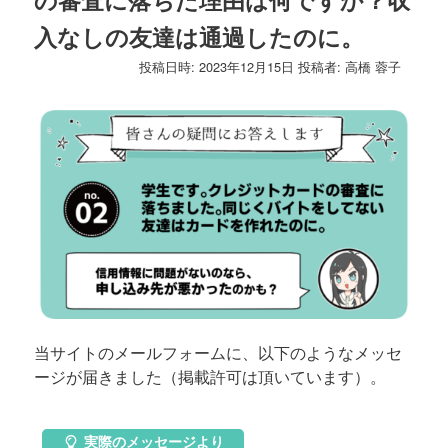
ゲ
入なしの友達は通過したのに。
ー
シ
投稿日時:
2023年12月15日
投稿者:
高橋 蓉子
ョ
ン
当サイトのメールフォームに、以下のようなメッセ
ージが届きました（掲載許可は頂いています）。
実際のメッセージより