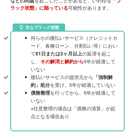
などの問題
を起こしたことがあると、いわゆる
「ブ
ラック状態」に陥っている
可能性があります。
主なブラック状態
何らかの後払いサービス（クレジットカ
ード、各種ローン、分割払い等）におい
て
61日または3ヶ月以上
の延滞を起こ
し、
その解消と解約から
5年が経過して
いない
後払いサービスの提供元から
「強制解
約」処分
を受け、5年が経過していない
債務整理
を行ってから、5年が経過して
いない
※任意整理の場合は「債務の清算」が起
点となる場合あり