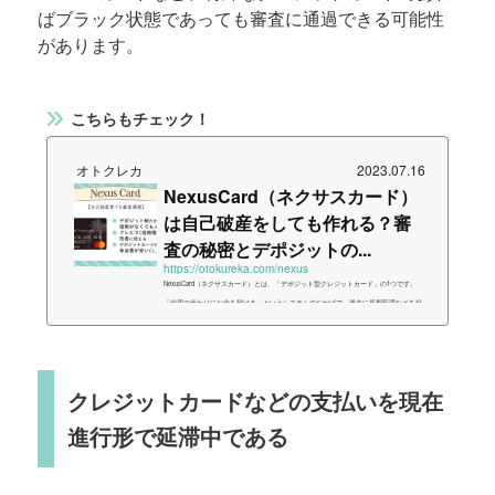
ばブラック状態であっても審査に通過できる可能性
があります。
こちらもチェック！
オトクレカ
2023.07.16
NexusCard（ネクサスカード）
は自己破産をしても作れる？審
査の秘密とデポジットの...
https://otokureka.com/nexus
NexusCard（ネクサスカード）とは、「デポジット型クレジットカード」の1つです。
「信用の代わりにお金を預ける」というシステムのおかげで、過去に長期延滞などを起
こし、いわゆるブラック状態にあるブラック状態からは抜け出したが信用情報がなく、
一般のカードの審査に通過できないという方であっても、Nexusカードであれば審査に
通過できる可能性があると言えるでしょう。またNexusカードはれっきとしたクレジッ
トカードですので、入会後はきちんとクレヒス（信用情報）を積むことができます。今
クレジットカードなどの支払いを現在
回はそんなNexusカードの特徴や上手...
進行形で延滞中である