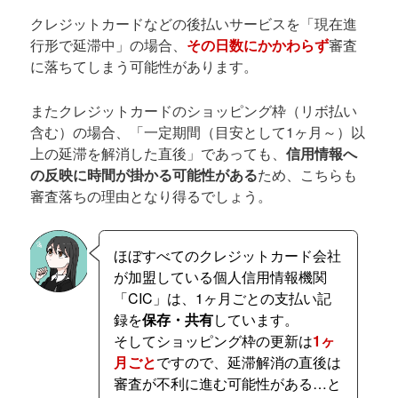
クレジットカードなどの後払いサービスを「現在進
行形で延滞中」の場合、
その日数にかかわらず
審査
に落ちてしまう可能性があります。
またクレジットカードのショッピング枠（リボ払い
含む）の場合、「一定期間（目安として1ヶ月～）以
上の延滞を解消した直後」であっても、
信用情報へ
の反映に時間が掛かる可能性がある
ため、こちらも
審査落ちの理由となり得るでしょう。
ほぼすべてのクレジットカード会社
が加盟している個人信用情報機関
「CIC」は、1ヶ月ごとの支払い記
録を
保存・共有
しています。
そしてショッピング枠の更新は
1ヶ
月ごと
ですので、延滞解消の直後は
審査が不利に進む可能性がある…と