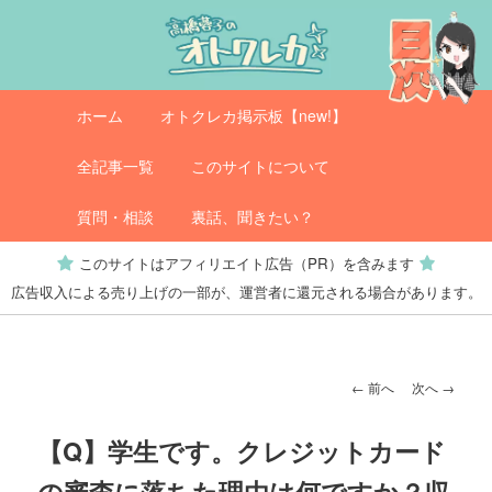
メ
イ
ン
コ
メ
オトクレカ
ホーム
オトクレカ掲示板【new!】
ン
イ
テ
ン
全記事一覧
このサイトについて
ン
メ
ツ
ニ
質問・相談
裏話、聞きたい？
へ
ュ
このサイトはアフィリエイト広告（PR）を含みます
移
ー
広告収入による売り上げの一部が、運営者に還元される場合があります。
動
投
←
前へ
次へ
→
稿
ナ
【Q】学生です。クレジットカード
ビ
の審査に落ちた理由は何ですか？収