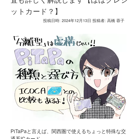
ットカード？】
投稿日時:
2024年12月13日
投稿者:
高橋 蓉子
PiTaPaと言えば、関西圏で使えるちょっと特殊な交
通系ICカード。