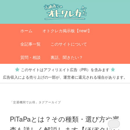
メ
サ
イ
ブ
ン
コ
コ
ン
メ
オトクレカ
ホーム
オトクレカ掲示板【new!】
ン
テ
イ
テ
ン
ン
全記事一覧
このサイトについて
ン
ツ
メ
ツ
へ
ニ
質問・相談
裏話、聞きたい？
へ
移
ュ
このサイトはアフィリエイト広告（PR）を含みます
移
動
ー
広告収入による売り上げの一部が、運営者に還元される場合があります。
動
「
交通機関でお得
」タグアーカイブ
PiTaPaとは？その種類・選び方や審
査も詳しく解説します【ほぼクレジ