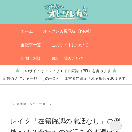
メ
サ
イ
ブ
ン
コ
コ
ン
メ
オトクレカ
ホーム
オトクレカ掲示板【new!】
ン
テ
イ
テ
ン
ン
全記事一覧
このサイトについて
ン
ツ
メ
ツ
へ
ニ
質問・相談
裏話、聞きたい？
へ
移
ュ
このサイトはアフィリエイト広告（PR）を含みます
移
動
ー
広告収入による売り上げの一部が、運営者に還元される場合があります。
動
「
在籍確認
」タグアーカイブ
レイク「在籍確認の電話なし」の例
外とは？会社への電話を必ず避ける