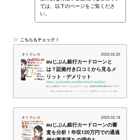
ては、以下のページをご覧くださ
い。
こちらもチェック！
オトクレカ
2025.02.20
auじぶん銀行カードローンと
は？証拠付き口コミから見るメ
リット・デメリット
https://otokureka.com/jibunbank-cardloan
auじぶん銀行カードローン（じぶんローン）とは、名前通りau系列の銀行のカードロー
ン。金利などの条件が非常に良い…というよりは、口座不要＆スピーディで広い層から
申し込みやすいのが特徴です。今回はそんなauじぶん銀行のカードローンについて、メ
リット・デメリットの両面から深堀してみました。1分で分かる！auじぶん銀行カードロ
ーン（じぶんローン）auじぶん銀行カードローンは、簡単にまとめるとauユーザー、特
に他社債務の「借り換え」を希望する方普段からauじぶん銀行の口座を使用している方
オトクレカ
2025.02.18
銀行からお金を借りたいが、年...
auじぶん銀行カードローンの審
査を分析！年収120万円での通過
例や審査落ちの理由も