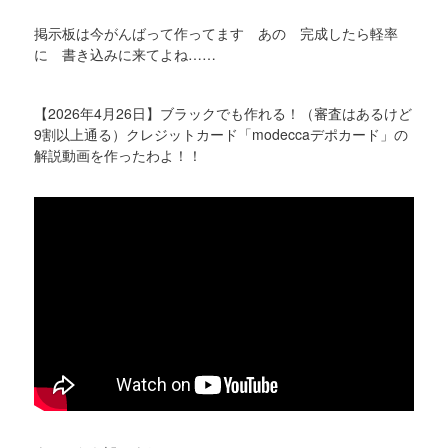
掲示板は今がんばって作ってます あの 完成したら軽率
に 書き込みに来てよね……
【2026年4月26日】ブラックでも作れる！（審査はあるけど
9割以上通る）クレジットカード「modeccaデポカード」の
解説動画を作ったわよ！！