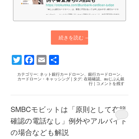
https://otokureka.com/jibunbank-cardloan-judge
「auじぶん銀行カードローン」は、審査に不安があっても申し込みやすい銀行カードロ
ーンの一つ。…というのも実際にアンケート調査を行ったところ、年収120万円の方他社
借入を3件抱えた方等の審査通過口コミを確認できたためです（証拠画像もあります
よ！）。ということで今回は実際の口コミを元に、auじぶん銀行カードローン（じぶん
ローン）の審査について分析していきます。こちらはauじぶん銀行カードローンの「審
続きを読む
→
査」に注目した記事です。サービス概要やメリット・デメリット等については以下のペ
ージをご覧ください。こちらもチェ...
Twitter
Facebook
Email
共
有
カテゴリー:
ネット銀行カードローン
、
銀行カードローン
、
カードローン・キャッシング
|
タグ:
在籍確認
、
auじぶん銀
行
|
コメントを残す
SMBCモビットは「原則として在籍
確認の電話なし」例外やアルバイト
の場合なども解説