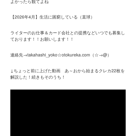
よかったら観てよね
【2026年4月】生活に困窮している（直球）
ライターのお仕事＆カード会社との提携などいつでも募集し
ております！！お願いします！！
連絡先→takahashi_yoko☆otokureka.com（☆→@）
↓ちょっと前に上げた動画 あ～おから始まるクレカ22枚を
解説した！続きもそのうち！