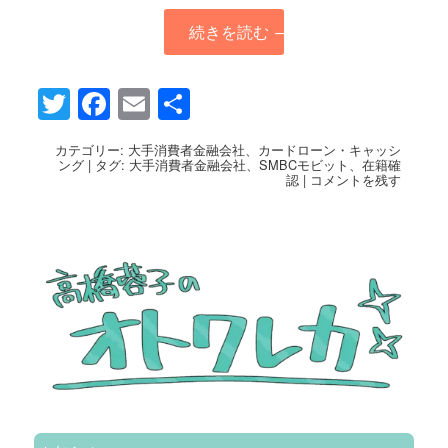
続きを読む
→
Twitter
Facebook
Email
共
有
カテゴリー:
大手消費者金融会社
、
カードローン・キャッシ
ング
|
タグ:
大手消費者金融会社
、
SMBCモビット
、
在籍確
認
|
コメントを残す