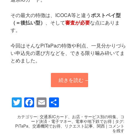
その最大の特徴は、ICOCA等と違う
ポストペイ型
（＝後払い型）
、そして
審査が必要
な点にありま
す。
今回はそんなPiTaPaの特徴や利点、一見分かりづら
い申込先の選び方などを、できる限り噛み砕いてま
とめました。
続きを読む
→
Twitter
Facebook
Email
共
有
カテゴリー:
交通系ICカード
、
お店・サービス別の特集
、
コ
ード決済・電子マネー
、
電車や地下鉄でお得
|
タグ:
PiTaPa
、
交通機関でお得
、
リクエスト記事
、
関西
|
コメント
を残す