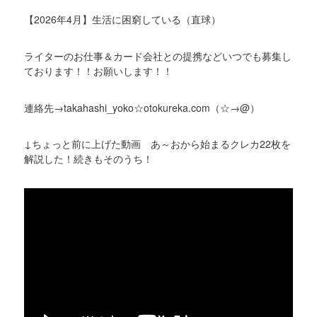
【2026年4月】生活に困窮している（直球）
ライターのお仕事＆カード会社との提携などいつでも募集し
ております！！お願いします！！
連絡先→takahashi_yoko☆otokureka.com（☆→@）
↓ちょっと前に上げた動画 あ～おから始まるクレカ22枚を
解説した！続きもそのうち！