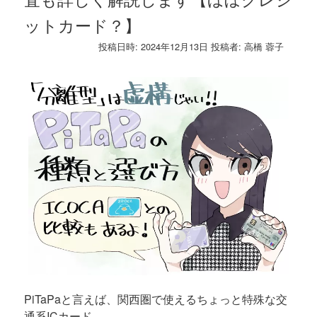
ットカード？】
投稿日時:
2024年12月13日
投稿者:
高橋 蓉子
PiTaPaと言えば、関西圏で使えるちょっと特殊な交
通系ICカード。