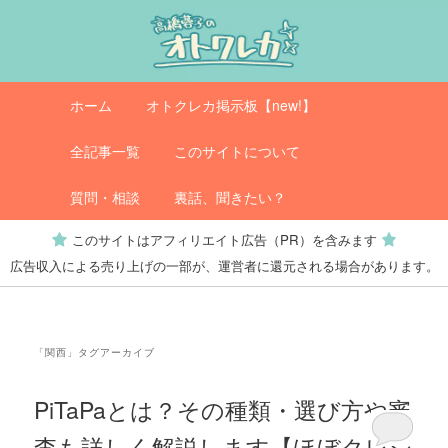
メ
サ
イ
ブ
ン
コ
コ
ン
メ
オトクレカ
ホーム
オトクレカ掲示板【new!】
ン
テ
イ
テ
ン
ン
全記事一覧
このサイトについて
ン
ツ
メ
ツ
へ
ニ
質問・相談
裏話、聞きたい？
へ
移
ュ
このサイトはアフィリエイト広告（PR）を含みます
移
動
ー
広告収入による売り上げの一部が、運営者に還元される場合があります。
動
「
関西
」タグアーカイブ
PiTaPaとは？その種類・選び方や審
査も詳しく解説します【ほぼクレジ