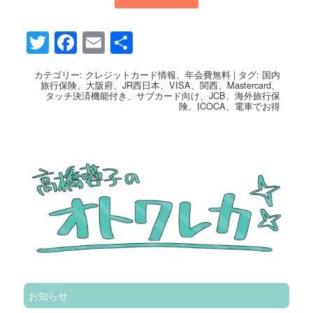
Twitter
Facebook
Email
共
有
カテゴリー:
クレジットカード情報
、
年会費無料
|
タグ:
国内
旅行保険
、
大阪府
、
JR西日本
、
VISA
、
関西
、
Mastercard
、
タッチ決済機能付き
、
サブカード向け
、
JCB
、
海外旅行保
険
、
ICOCA
、
電車でお得
お知らせ