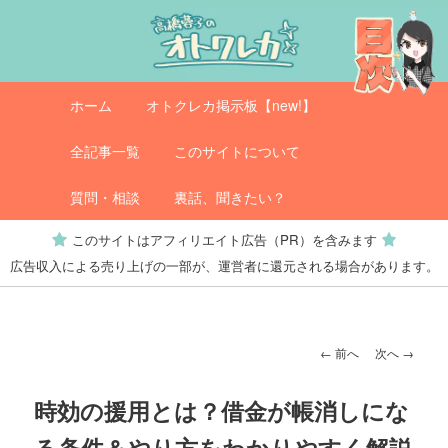
メ
イ
ン
コ
メ
オトクレカ
ホーム
オトクレカ掲示板【new!】
ン
イ
テ
ン
全記事一覧
このサイトについて
ン
メ
ツ
ニ
質問・相談
裏話、聞きたい？
へ
ュ
このサイトはアフィリエイト広告（PR）を含みます
移
ー
広告収入による売り上げの一部が、運営者に還元される場合があります。
動
投
←
前へ
次へ
→
稿
ナ
時効の援用とは？借金が帳消しにな
ビ
る条件＆やり方をわかりやすく解説