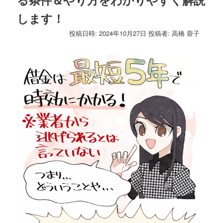
ゲ
します！
ー
シ
投稿日時:
2024年10月27日
投稿者:
高橋 蓉子
ョ
ン