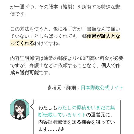
が一通ずつ、その謄本（複製）を所有する特殊な郵
便です。
この方法を使うと、仮に相手方が「書類なんて届い
ていない」としらばっくれても、郵
便局が証人とな
ってくれる
わけですね。
内容証明郵便は通常の郵便より480円高い料金が必要
ですが、弁護士などに依頼することなく、
個人で作
成＆送付可能
です。
参考元・詳細：
日本郵政公式サイト
わたしも
わたしの原稿をいまだに無
断転載しているサイト
の運営元に、
内容証明郵便を送る機会を狙ってい
ます……♪♪