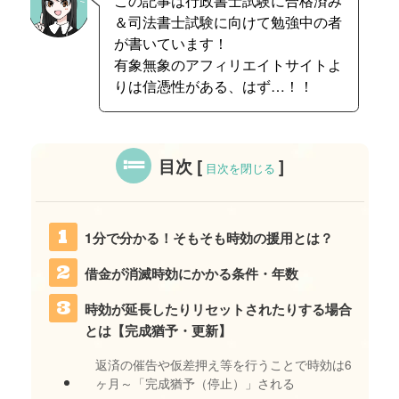
この記事は行政書士試験に合格済み
＆司法書士試験に向けて勉強中の者
が書いています！
有象無象のアフィリエイトサイトよ
りは信憑性がある、はず…！！
目次
[
]
目次を閉じる
1分で分かる！そもそも時効の援用とは？
借金が消滅時効にかかる条件・年数
時効が延長したりリセットされたりする場合
とは【完成猶予・更新】
返済の催告や仮差押え等を行うことで時効は6
ヶ月～「完成猶予（停止）」される