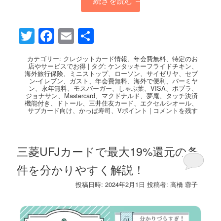
続きを読む
→
Twitter
Facebook
Email
共
有
カテゴリー:
クレジットカード情報
、
年会費無料
、
特定のお
店やサービスでお得
|
タグ:
ケンタッキーフライドチキン
、
海外旅行保険
、
ミニストップ
、
ローソン
、
サイゼリヤ
、
セブ
ン-イレブン
、
ガスト
、
年会費無料
、
海外で便利
、
バーミヤ
ン
、
永年無料
、
モスバーガー
、
しゃぶ葉
、
VISA
、
ポプラ
、
ジョナサン
、
Mastercard
、
マクドナルド
、
夢庵
、
タッチ決済
機能付き
、
ドトール
、
三井住友カード
、
エクセルシオール
、
サブカード向け
、
かっぱ寿司
、
Vポイント
|
コメントを残す
三菱UFJカードで最大19%還元の条
件を分かりやすく解説！
投稿日時:
2024年2月1日
投稿者:
高橋 蓉子