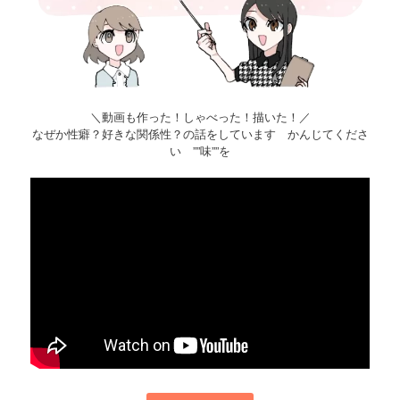
＼動画も作った！しゃべった！描いた！／
なぜか性癖？好きな関係性？の話をしています かんじてくださ
い ””味””を