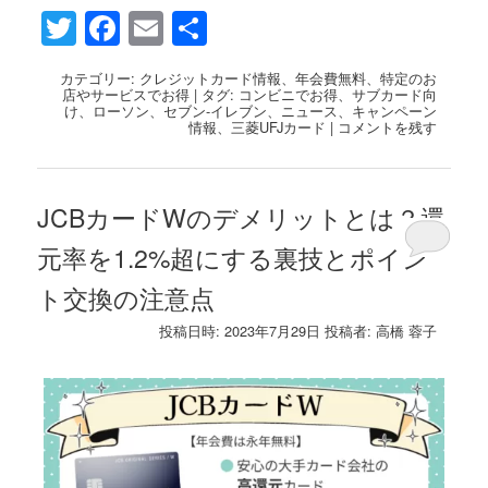
Twitter
Facebook
Email
共
有
カテゴリー:
クレジットカード情報
、
年会費無料
、
特定のお
店やサービスでお得
|
タグ:
コンビニでお得
、
サブカード向
け
、
ローソン
、
セブン-イレブン
、
ニュース
、
キャンペーン
情報
、
三菱UFJカード
|
コメントを残す
JCBカードWのデメリットとは？還
元率を1.2%超にする裏技とポイン
ト交換の注意点
投稿日時:
2023年7月29日
投稿者:
高橋 蓉子