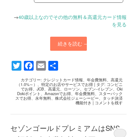
→
40歳以上なのでその他の無料＆高還元カード情報
を見る
続きを読む
→
Twitter
Facebook
Email
共
有
カテゴリー:
クレジットカード情報
、
年会費無料
、
高還元
（1.0%～）
、
特定のお店やサービスでお得
|
タグ:
コンビニ
でお得
、
JCB
、
高還元
、
ローソン
、
セブン-イレブン
、
Oki
Dokiポイント
、
Amazonでお得
、
年会費無料
、
スターバック
スでお得
、
永年無料
、
株式会社ジェーシービー
、
タッチ決済
機能付き
|
コメントを残す
セゾンゴールドプレミアムはSNS