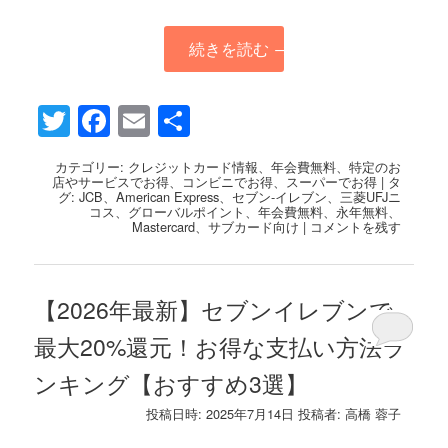
続きを読む
→
Twitter
Facebook
Email
共
有
カテゴリー:
クレジットカード情報
、
年会費無料
、
特定のお
店やサービスでお得
、
コンビニでお得
、
スーパーでお得
|
タ
グ:
JCB
、
American Express
、
セブン-イレブン
、
三菱UFJニ
コス
、
グローバルポイント
、
年会費無料
、
永年無料
、
Mastercard
、
サブカード向け
|
コメントを残す
【2026年最新】セブンイレブンで
最大20%還元！お得な支払い方法ラ
ンキング【おすすめ3選】
投稿日時:
2025年7月14日
投稿者:
高橋 蓉子