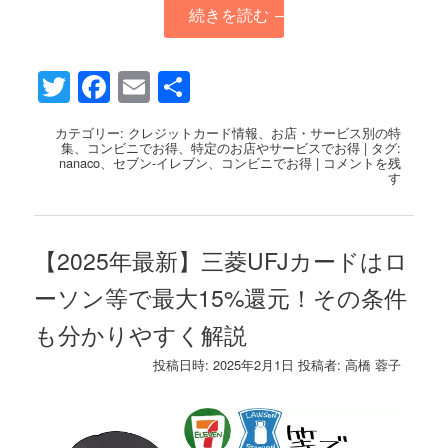
続きを読む
→
Twitter
Facebook
Email
共
有
カテゴリー:
クレジットカード情報
、
お店・サービス別の特
集
、
コンビニでお得
、
特定のお店やサービスでお得
|
タグ:
nanaco
、
セブン-イレブン
、
コンビニでお得
|
コメントを残
す
【2025年最新】三菱UFJカードはロ
ーソン等で最大15%還元！その条件
も分かりやすく解説
投稿日時:
2025年2月1日
投稿者:
高橋 蓉子