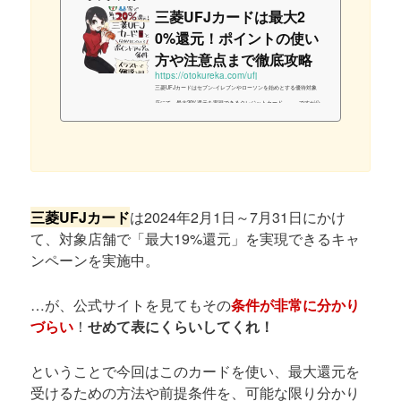
三菱UFJカードは最大2
0%還元！ポイントの使い
方や注意点まで徹底攻略
https://otokureka.com/ufj
三菱UFJカードはセブン-イレブンやローソンを始めとする優待対象
店にて、最大20%還元を実現できるクレジットカード。……ですが公
式サイトを見ても、その条件がとにかく分かりづらい！ということで
今回は、三菱UFJカードのメリット・デメリットはもちろん、「最大
20%還元」の上手な使い方まで、できるだけ簡潔にまとめました。20
25年6月の仕様変更から、三菱UFJカードでポイント優待を受けるた
めには三菱UFJ銀行口座が必要となっています。ご注意ください。似
た特徴を持つ＆指定銀行の口座が不要なカードをお探しの方は、「三
井住友カー...
三菱UFJカード
は2024年2月1日～7月31日にかけ
て、対象店舗で「最大19%還元」を実現できるキャ
ンペーンを実施中。
…が、公式サイトを見てもその
条件が非常に分かり
づらい
！
せめて表にくらいしてくれ！
ということで今回はこのカードを使い、最大還元を
受けるための方法や前提条件を、可能な限り分かり