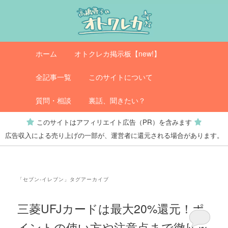
メ
サ
イ
ブ
ン
コ
コ
ン
メ
オトクレカ
ホーム
オトクレカ掲示板【new!】
ン
テ
イ
テ
ン
ン
全記事一覧
このサイトについて
ン
ツ
メ
ツ
へ
ニ
質問・相談
裏話、聞きたい？
へ
移
ュ
このサイトはアフィリエイト広告（PR）を含みます
移
動
ー
広告収入による売り上げの一部が、運営者に還元される場合があります。
動
「
セブン-イレブン
」タグアーカイブ
三菱UFJカードは最大20%還元！ポ
イントの使い方や注意点まで徹底攻