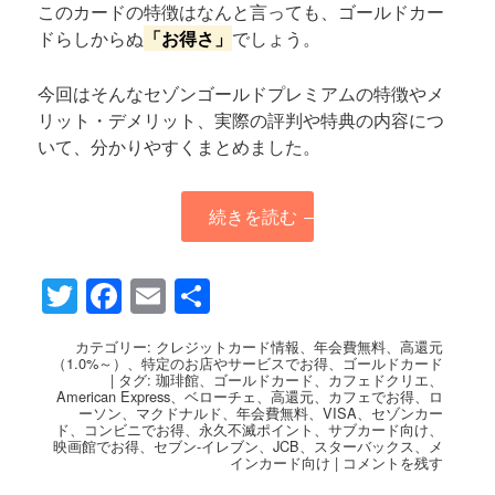
このカードの特徴はなんと言っても、ゴールドカー
ドらしからぬ
「お得さ」
でしょう。
今回はそんなセゾンゴールドプレミアムの特徴やメ
リット・デメリット、実際の評判や特典の内容につ
いて、分かりやすくまとめました。
続きを読む
→
Twitter
Facebook
Email
共
有
カテゴリー:
クレジットカード情報
、
年会費無料
、
高還元
（1.0%～）
、
特定のお店やサービスでお得
、
ゴールドカード
|
タグ:
珈琲館
、
ゴールドカード
、
カフェドクリエ
、
American Express
、
ベローチェ
、
高還元
、
カフェでお得
、
ロ
ーソン
、
マクドナルド
、
年会費無料
、
VISA
、
セゾンカー
ド
、
コンビニでお得
、
永久不滅ポイント
、
サブカード向け
、
映画館でお得
、
セブン-イレブン
、
JCB
、
スターバックス
、
メ
インカード向け
|
コメントを残す