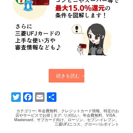
続きを読む
→
Twitter
Facebook
Email
共
有
カテゴリー:
年会費無料
、
クレジットカード情報
、
特定のお
店やサービスでお得
|
タグ:
リボ払い
、
年会費無料
、
VISA
、
Mastercard
、
サブカード向け
、
ローソン
、
セブン-イレブン
、
三菱UFJニコス
、
グローバルポイント