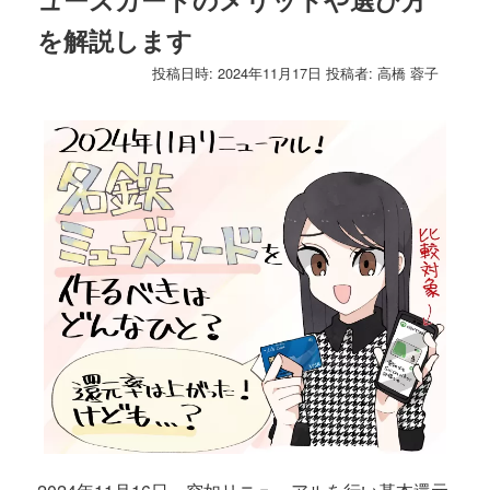
ゲ
を解説します
ー
シ
投稿日時:
2024年11月17日
投稿者:
高橋 蓉子
ョ
ン