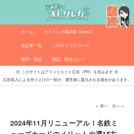
メ
イ
ン
コ
メ
オトクレカ
ホーム
オトクレカ掲示板【new!】
ン
イ
テ
ン
全記事一覧
このサイトについて
ン
メ
ツ
ニ
質問・相談
裏話、聞きたい？
へ
ュ
このサイトはアフィリエイト広告（PR）を含みます
移
ー
広告収入による売り上げの一部が、運営者に還元される場合があります。
動
投
←
前へ
次へ
→
稿
ナ
2024年11月リニューアル！名鉄ミ
ビ
ューズカードのメリットや選び方