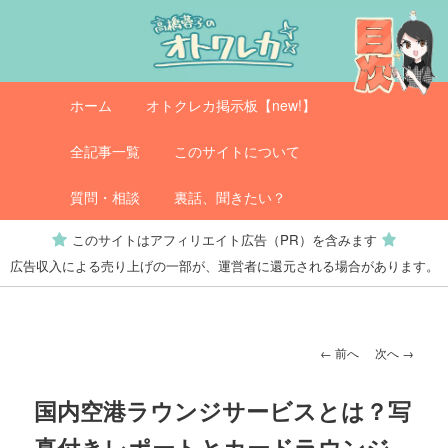
メ
イ
ン
コ
メ
オトクレカ
ホーム
オトクレカ掲示板【new!】
ン
イ
テ
ン
全記事一覧
このサイトについて
ン
メ
ツ
ニ
質問・相談
裏話、聞きたい？
へ
ュ
このサイトはアフィリエイト広告（PR）を含みます
移
ー
広告収入による売り上げの一部が、運営者に還元される場合があります。
動
投
←
前へ
次へ
→
稿
ナ
国内空港ラウンジサービスとは？写
ビ
真付きレポートとカードラウンジ