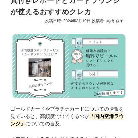
ゲ
が使えるおすすめクレカ
ー
シ
投稿日時:
2024年2月10日
投稿者:
高橋 蓉子
ョ
ン
ゴールドカードやプラチナカードについての情報を
見ていると、高頻度で出てくるのが
「国内空港ラウ
ンジ」
についての言及。