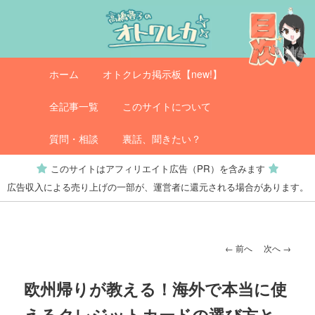
メ
イ
ン
コ
メ
オトクレカ
ホーム
オトクレカ掲示板【new!】
ン
イ
テ
ン
全記事一覧
このサイトについて
ン
メ
ツ
ニ
質問・相談
裏話、聞きたい？
へ
ュ
このサイトはアフィリエイト広告（PR）を含みます
移
ー
広告収入による売り上げの一部が、運営者に還元される場合があります。
動
投
←
前へ
次へ
→
稿
ナ
欧州帰りが教える！海外で本当に使
ビ
えるクレジットカードの選び方と