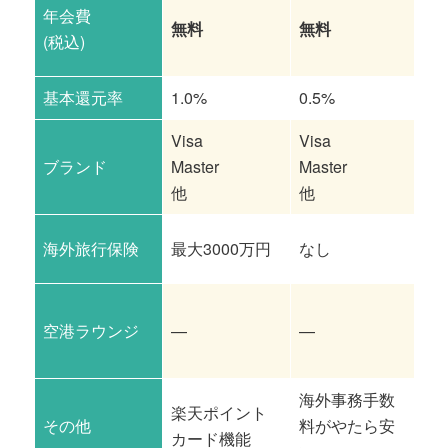
年会費
無料
無料
無
(税込)
基本還元率
1.0%
0.5%
0.
Visa
Visa
ブランド
Master
Master
Vi
他
他
海外旅行保険
最大3000万円
なし
最
空港ラウンジ
—
—
—
海外事務手数
楽天ポイント
海
その他
料がやたら安
カード機能
ン