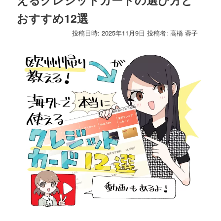
ゲ
おすすめ12選
ー
シ
投稿日時:
2025年11月9日
投稿者:
高橋 蓉子
ョ
ン