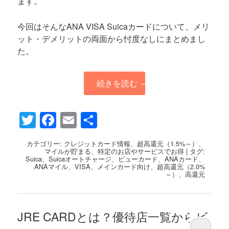
ます。
今回はそんなANA VISA Suicaカードについて、メリ
ット・デメリットの両面から忖度なしにまとめまし
た。
続きを読む
→
Twitter
Facebook
Email
共
有
カテゴリー:
クレジットカード情報
、
超高還元（1.5%～）
、
マイルが貯まる
、
特定のお店やサービスでお得
|
タグ:
Suica
、
Suicaオートチャージ
、
ビューカード
、
ANAカード
、
ANAマイル
、
VISA
、
メインカード向け
、
超高還元（2.0%
～）
、
高還元
JRE CARDとは？優待店一覧からビ