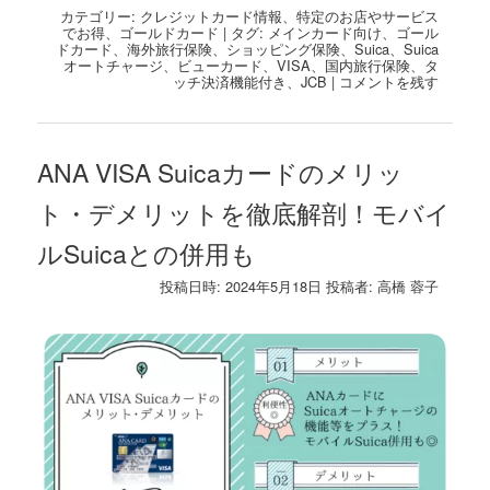
有
カテゴリー:
クレジットカード情報
、
特定のお店やサービス
でお得
、
ゴールドカード
|
タグ:
メインカード向け
、
ゴール
ドカード
、
海外旅行保険
、
ショッピング保険
、
Suica
、
Suica
オートチャージ
、
ビューカード
、
VISA
、
国内旅行保険
、
タ
ッチ決済機能付き
、
JCB
|
コメントを残す
ANA VISA Suicaカードのメリッ
ト・デメリットを徹底解剖！モバイ
ルSuicaとの併用も
投稿日時:
2024年5月18日
投稿者:
高橋 蓉子