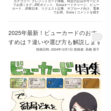
カテゴリー:
クレジットカード情報
、
特定のお店やサービス
でお得
|
タグ:
JREポイント
、
Suicaオートチャージ
、
ビュー
カード
、
JR東日本
、
リクエスト記事
、
サブカード向け
、
電車
でお得
、
Suica
|
コメントを残す
2025年最新！ビューカードのおす
すめは？違いや選び方も解説します
投稿日時:
2024年12月1日
投稿者:
高橋 蓉子