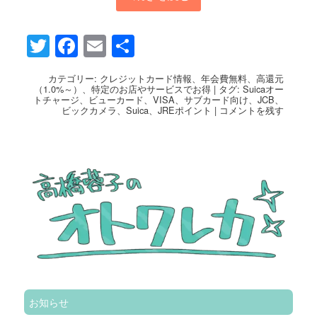
Twitter
Facebook
Email
共
有
カテゴリー:
クレジットカード情報
、
年会費無料
、
高還元
（1.0%～）
、
特定のお店やサービスでお得
|
タグ:
Suicaオー
トチャージ
、
ビューカード
、
VISA
、
サブカード向け
、
JCB
、
ビックカメラ
、
Suica
、
JREポイント
|
コメントを残す
お知らせ