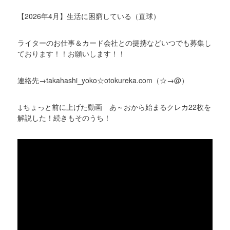
【2026年4月】生活に困窮している（直球）
ライターのお仕事＆カード会社との提携などいつでも募集し
ております！！お願いします！！
連絡先→takahashi_yoko☆otokureka.com（☆→@）
↓ちょっと前に上げた動画 あ～おから始まるクレカ22枚を
解説した！続きもそのうち！