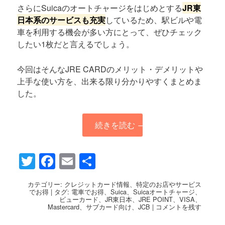
さらにSuicaのオートチャージをはじめとする
JR東
日本系のサービスも充実
しているため、駅ビルや電
車を利用する機会が多い方にとって、ぜひチェック
したい1枚だと言えるでしょう。
今回はそんなJRE CARDのメリット・デメリットや
上手な使い方を、出来る限り分かりやすくまとめま
した。
続きを読む
→
Twitter
Facebook
Email
共
有
カテゴリー:
クレジットカード情報
、
特定のお店やサービス
でお得
|
タグ:
電車でお得
、
Suica
、
Suicaオートチャージ
、
ビューカード
、
JR東日本
、
JRE POINT
、
VISA
、
Mastercard
、
サブカード向け
、
JCB
|
コメントを残す