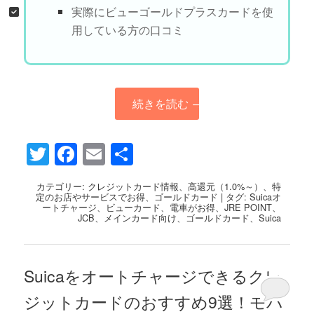
実際にビューゴールドプラスカードを使
用している方の口コミ
続きを読む
→
Twitter
Facebook
Email
共
有
カテゴリー:
クレジットカード情報
、
高還元（1.0%～）
、
特
定のお店やサービスでお得
、
ゴールドカード
|
タグ:
Suicaオ
ートチャージ
、
ビューカード
、
電車がお得
、
JRE POINT
、
JCB
、
メインカード向け
、
ゴールドカード
、
Suica
Suicaをオートチャージできるクレ
ジットカードのおすすめ9選！モバ