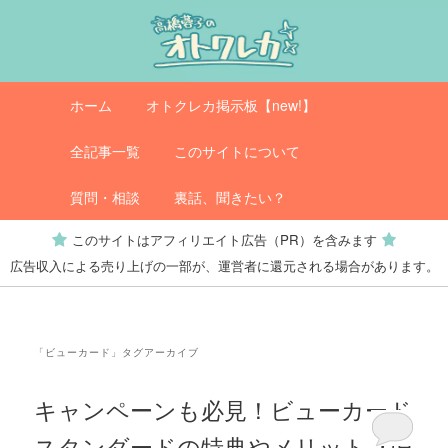
メ
サ
イ
ブ
ン
コ
コ
ン
メ
オトクレカ
ホーム
オトクレカ掲示板【new!】
ン
テ
イ
テ
ン
ン
全記事一覧
このサイトについて
ン
ツ
メ
ツ
へ
ニ
質問・相談
裏話、聞きたい？
へ
移
ュ
このサイトはアフィリエイト広告（PR）を含みます
移
動
ー
広告収入による売り上げの一部が、運営者に還元される場合があります。
動
「
ビューカード
」タグアーカイブ
キャンペーンも必見！ビューカード
スタンダードの特典やメリット【旧