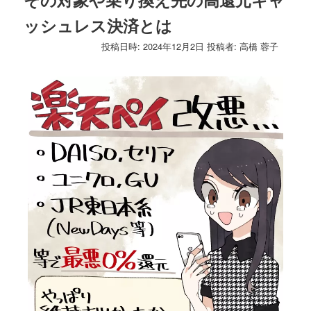
ゲ
ッシュレス決済とは
ー
シ
投稿日時:
2024年12月2日
投稿者:
高橋 蓉子
ョ
ン