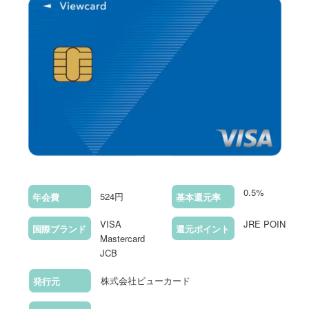
0.5%
524円
年会費
基本還元率
VISA
JRE POINT
国際ブランド
還元ポイント
Mastercard
JCB
株式会社ビューカード
発行元