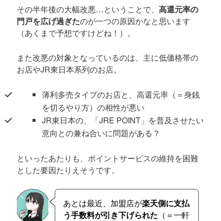
その半年後の大幅改悪…ということで、
高還元率の
門戸を広げ過ぎた
のが一つの原因かなと思います
（あくまで予想ですけどね！）。
また改悪の対象となっているのは、主に低価格帯の
お店やJR東日本系列のお店。
薄利多売タイプのお店と、高還元率（＝身銭
を切るやり方）の相性が悪い
JR東日本の、「JRE POINT」を普及させたい
意向との兼ね合いに問題がある？
といったあたりも、ポイントサービスの維持を困難
とした要因たりえそうです。
あとは最近、加盟店が
楽天側に支払
う手数料が引き下げられた
（＝一軒