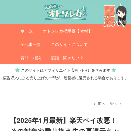
メ
イ
ン
コ
メ
オトクレカ
ホーム
オトクレカ掲示板【new!】
ン
イ
テ
ン
全記事一覧
このサイトについて
ン
メ
ツ
ニ
質問・相談
裏話、聞きたい？
へ
ュ
このサイトはアフィリエイト広告（PR）を含みます
移
ー
広告収入による売り上げの一部が、運営者に還元される場合があります。
動
投
←
前へ
次へ
→
稿
ナ
【2025年1月最新】楽天ペイ改悪！
ビ
その対象や乗り換え先の高還元キャ