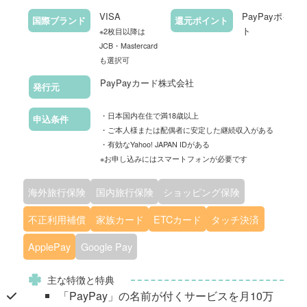
VISA
PayPayポイン
国際ブランド
還元ポイント
ト
※2枚目以降は
JCB・Mastercard
も選択可
PayPayカード株式会社
発行元
・日本国内在住で満18歳以上
申込条件
・ご本人様または配偶者に安定した継続収入がある
・有効なYahoo! JAPAN IDがある
※お申し込みにはスマートフォンが必要です
海外旅行保険
国内旅行保険
ショッピング保険
不正利用補償
家族カード
ETCカード
タッチ決済
ApplePay
Google Pay
主な特徴と特典
「PayPay」の名前が付くサービスを月10万