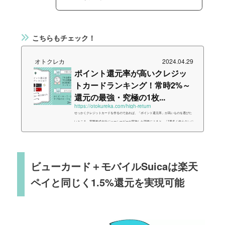
こちらもチェック！
オトクレカ
2024.04.29
ポイント還元率が高いクレジッ
トカードランキング！常時2%～
還元の最強・究極の1枚...
https://otokureka.com/high-return
せっかくクレジットカードを作るのであれば、「ポイント還元率」が高いものを選びた
いところ。実際株式会社ジェーシービーが実施した調査によると、「1番多く使うクレジ
ットカードを選んだ理由」としてダントツの支持を集めたのが、「ポイントやマイルを
貯めやすいから」というものでした。ということで今回は、「今よりポイントやマイル
を効率よく貯めて、毎日の支払いをお得にこなしたい」という要望にお応えし、様々な
高還元クレジットカードの情報をまとめてみました。予算や貯めたいポイントの種類を
ビューカード＋モバイルSuicaは楽天
もとに、あなたに合った1枚を...
ペイと同じく1.5%還元を実現可能