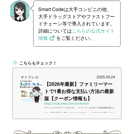
Smart Codeは大手コンビニの他、
大手ドラッグストアやファストフー
ドチェーン等で導入されています。
詳細については
こちらの公式サイト
情報
をご覧ください。
こちらもチェック！
オトクレカ
2025.09.24
【2026年最新】ファミリーマー
トで1番お得な支払い方法の最新
版【クーポン情報も】
https://otokureka.com/familymart
セブンイレブンやローソンに比べると、「ファミペイ」はじめとする独自路線を進んで
おり、お得な決済が少し難しかったファミリーマート。…ではあるものの今秋「ファミ
マTカード」がリニューアル。「ファミマカード」が爆誕したことで、ファミリーマー
トでお得な決済方法は「ファミマカード」ほぼ一択となりました。ということで今回
は、ファミマカードを中心とする「ファミリーマートを1番お得に利用する方法」につい
て解説していきます。{ "@context": "https://schema.org", "@type": "Article...