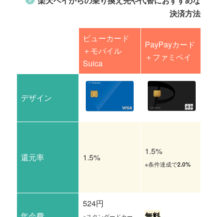
楽天ペイからの乗り換え先や代替におすすめな
決済方法
ビューカード
PayPayカード
＋モバイル
楽
＋ファミペイ
Suica
デザイン
1.5%
還元率
1.5%
1.
※条件達成で
2.0%
524円
年会費
無料
無
※スタンダードカー