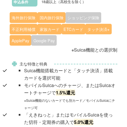
18歳以上（高校生を除く）
申込条件
海外旅行保険
国内旅行保険
ショッピング保険
不正利用補償
家族カード
ETCカード
タッチ決済※
ApplePay
Google Pay
※Suica機能との選択制
主な特徴と特典
Suica機能搭載カードと「タッチ決済」搭載
カードを選択可能
モバイルSuicaへのチャージ、またはSuicaオ
ートチャージで
1.5%還元
※Suica機能のないカードでも別カード／モバイルSuicaにチ
ャージ可
「えきねっと」またはモバイルSuicaを使っ
た切符・定期券の購入で
5.0%還元