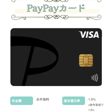
永年無料
1.0%
年会費
基本還元率
※条件達成で最大
1.5%