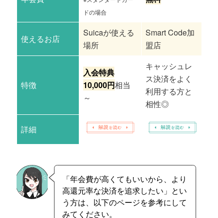
ドの場合
Suicaが使える
Smart Code加
主
使えるお店
場所
盟店
※
キャッシュレ
入会特典
代
ス決済をよく
特徴
10,000円
相当
て
利用する方と
～
か
相性◎
詳細
「年会費が高くてもいいから、より
高還元率な決済を追求したい」とい
う方は、以下のページを参考にして
みてください。