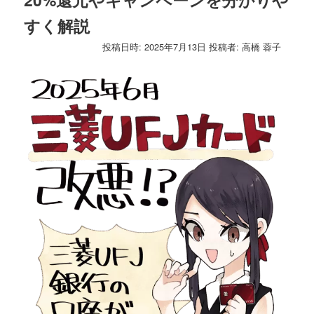
ゲ
すく解説
ー
シ
投稿日時:
2025年7月13日
投稿者:
高橋 蓉子
ョ
ン