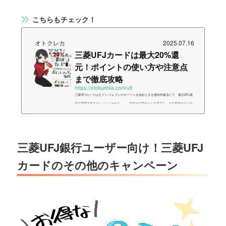
こちらもチェック！
オトクレカ
2025.07.16
三菱UFJカードは最大20%還
元！ポイントの使い方や注意点
まで徹底攻略
https://otokureka.com/ufj
三菱UFJカードはセブン-イレブンやローソンを始めとする優待対象店にて、最大20%還
元を実現できるクレジットカード。……ですが公式サイトを見ても、その条件がとにか
く分かりづらい！ということで今回は、三菱UFJカードのメリット・デメリットはもち
ろん、「最大20%還元」の上手な使い方まで、できるだけ簡潔にまとめました。2025年6
月の仕様変更から、三菱UFJカードでポイント優待を受けるためには三菱UFJ銀行口座
が必要となっています。ご注意ください。似た特徴を持つ＆指定銀行の口座が不要なカ
三菱UFJ銀行ユーザー向け！三菱UFJ
ードをお探しの方は、「三井住友カー...
カードのその他のキャンペーン