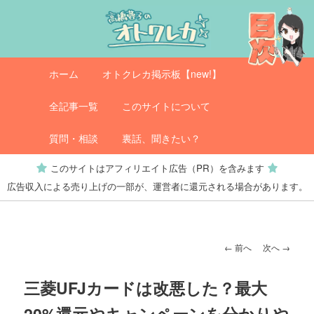
メ
イ
ン
コ
メ
オトクレカ
ホーム
オトクレカ掲示板【new!】
ン
イ
テ
ン
全記事一覧
このサイトについて
ン
メ
ツ
ニ
質問・相談
裏話、聞きたい？
へ
ュ
このサイトはアフィリエイト広告（PR）を含みます
移
ー
広告収入による売り上げの一部が、運営者に還元される場合があります。
動
投
←
前へ
次へ
→
稿
ナ
三菱UFJカードは改悪した？最大
ビ
20%還元やキャンペーンを分かりや