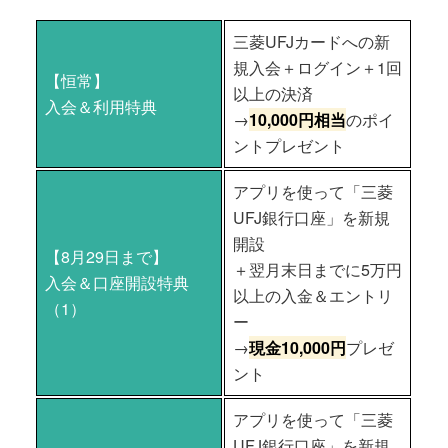
三菱UFJカードへの新
規入会＋ログイン＋1回
【恒常】
以上の決済
入会＆利用特典
→
10,000円相当
のポイ
ントプレゼント
アプリを使って「三菱
UFJ銀行口座」を新規
開設
【8月29日まで】
＋翌月末日までに5万円
入会＆口座開設特典
以上の入金＆エントリ
（1）
ー
→
現金10,000円
プレゼ
ント
アプリを使って「三菱
UFJ銀行口座」を新規