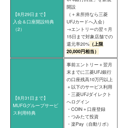
開設
【8月29日まで】
（＋未所持なら三菱
入会＆口座開設特典
UFJカードへ入会）
（2）
→エントリーの翌々月
15日まで対象店舗での
還元率20%
（上限
20,000円相当）
事前エントリー＋翌月
末までに三菱UFJ銀行
の口座残高10万円以上
＋以下のサービス利用
・三菱UFJダイレクト
【8月31日まで】
へログイン
MUFGグループサービ
・COIN＋口座登録
ス利用特典
・つみたて投資
・楽Pay（自動リボ）