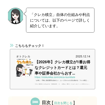
「クレカ積立」自体の仕組みや利点
については、以下のページで詳しく
紹介しています。
こちらもチェック！
オトクレカ
2025.12.14
【2026年】クレカ積立が1番お得
なクレジットカードとは？還元
率や証券会社からおす...
https://otokureka.com/creca-tsumitate
「お得に・手軽に資産運用を始めたい」という方からの人気を集める「クレカ積立」。
プロに投資をお任せする「投資信託」を、小額から購入しながらポイントも貯まるとい
うことで、初心者であっても始めやすい投資手段と言えるでしょう。実際にわたしも少
額ですが、手持ちのカードと証券口座で「クレカ積立」をはじめてみました！今回はそ
んな「クレカ積立」のメリット・デメリット、そしておすすめカードや証券会社の選び
方を、明確な数字という根拠と共にまとめました。三菱UFJカードやJCBカードの参入
目次
[
]
目次を閉じる
を踏まえて、2025年12月にまとめ...