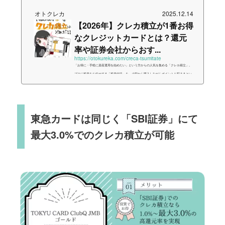
オトクレカ
2025.12.14
【2026年】クレカ積立が1番お得
なクレジットカードとは？還元
率や証券会社からおす...
https://otokureka.com/creca-tsumitate
「お得に・手軽に資産運用を始めたい」という方からの人気を集める「クレカ積立」。
プロに投資をお任せする「投資信託」を、小額から購入しながらポイントも貯まるとい
うことで、初心者であっても始めやすい投資手段と言えるでしょう。実際にわたしも少
額ですが、手持ちのカードと証券口座で「クレカ積立」をはじめてみました！今回はそ
んな「クレカ積立」のメリット・デメリット、そしておすすめカードや証券会社の選び
方を、明確な数字という根拠と共にまとめました。三菱UFJカードやJCBカードの参入
東急カードは同じく「SBI証券」にて
を踏まえて、2025年12月にまとめ...
最大3.0%でのクレカ積立が可能