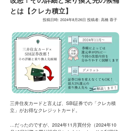
ゲ
とは【クレカ積立】
ー
シ
投稿日時:
2024年8月26日
投稿者:
高橋 蓉子
ョ
ン
三井住友カードと言えば、SBI証券での「クレカ積
立」がお得なクレジットカード。
…だったのですが、2024年11月買付分（2024年10