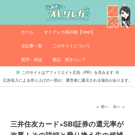
メ
イ
ン
コ
メ
オトクレカ
ホーム
オトクレカ掲示板【new!】
ン
イ
テ
ン
全記事一覧
このサイトについて
ン
メ
ツ
ニ
質問・相談
裏話、聞きたい？
へ
ュ
このサイトはアフィリエイト広告（PR）を含みます
移
ー
広告収入による売り上げの一部が、運営者に還元される場合があります。
動
投
←
前へ
次へ
→
稿
ナ
三井住友カード×SBI証券の還元率が
ビ
改悪！その詳細と乗り換え先の候補