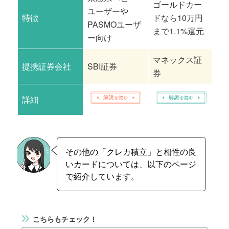
ゴールドカー
ユーザーや
海
特徴
ドなら10万円
PASMOユーザ
ン
まで1.1%還元
ー向け
マネックス証
提携証券会社
SBI証券
楽
券
詳細
その他の「クレカ積立」と相性の良
いカードについては、以下のページ
で紹介しています。
こちらもチェック！