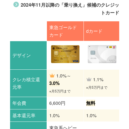
2024年11月以降の「乗り換え」候補のクレジッ
トカード
東急ゴールド
楽
dカード
カード
ム
デザイン
1.0%～
クレカ積立還
1.1%
3.0%
1.
元率
※月5万円まで
※月5万円まで
年会費
6,600円
無料
11
基本還元率
1.0%
1.0%
1.
東急系ヘビー