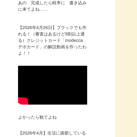
あの 完成したら軽率に 書き込み
に来てよね……
【2026年4月26日】ブラックでも作
れる！（審査はあるけど9割以上通
る）クレジットカード「modecca
デポカード」の解説動画を作ったわ
よ！！
よかったら観てよね
【2026年4月】生活に困窮している