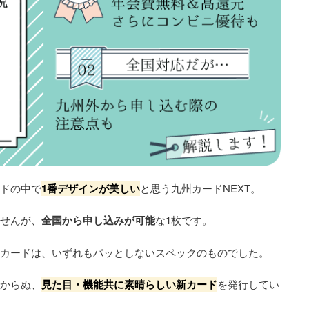
ードの中で
1番デザインが美しい
と思う九州カードNEXT。
ませんが、
全国から申し込みが可能
な1枚です。
行カードは、いずれもパッとしないスペックのものでした。
しからぬ、
見た目・機能共に素晴らしい新カード
を発行してい
。