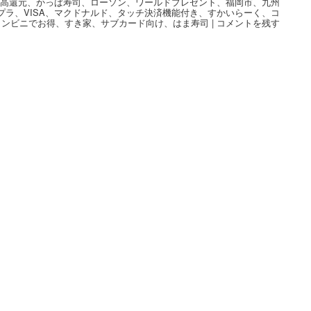
、
高還元
、
かっぱ寿司
、
ローソン
、
ワールドプレゼント
、
福岡市
、
九州
プラ
、
VISA
、
マクドナルド
、
タッチ決済機能付き
、
すかいらーく
、
コ
ンビニでお得
、
すき家
、
サブカード向け
、
はま寿司
|
コメントを残す