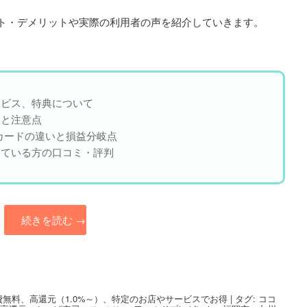
ット・デメリットや実際の利用者の声を紹介していきます。
ービス、特典について
トと注意点
カードの違いと損益分岐点
っている方の口コミ・評判
続きを読む
→
費無料
、
高還元（1.0%～）
、
特定のお店やサービスでお得
|
タグ:
ココ