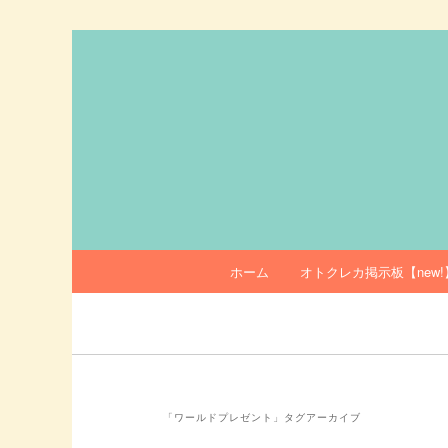
メ
サ
イ
ブ
ン
コ
オトクレカ
コ
ン
ン
テ
テ
ン
ン
ツ
ツ
へ
へ
移
移
動
メ
ホーム
オトクレカ掲示板【new!
動
イ
ン
メ
ニ
ュ
ー
「
ワールドプレゼント
」タグアーカイブ