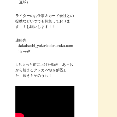
（直球）
ライターのお仕事＆カード会社との
提携などいつでも募集しておりま
す！！お願いします！！
連絡先
→takahashi_yoko☆otokureka.com
（☆→@）
↓ちょっと前に上げた動画 あ～お
から始まるクレカ22枚を解説し
た！続きもそのうち！