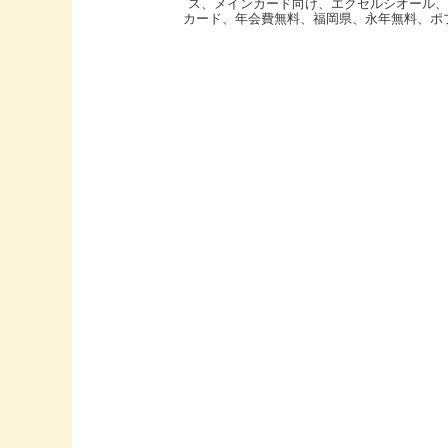
ス
、
メインカード向け
、
エクセルシオール
カード
、
年会費無料
、
福岡県
、
永年無料
、
ポ