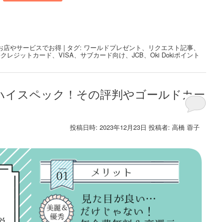
お店やサービスでお得
|
タグ:
ワールドプレゼント
、
リクエスト記事
、
携クレジットカード
、
VISA
、
サブカード向け
、
JCB
、
Oki Dokiポイント
でハイスペック！その評判やゴールドカー
投稿日時:
2023年12月23日
投稿者:
高橋 蓉子