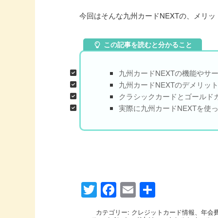
今回はそんな九州カードNEXTの、メリ
この記事を読むと分かること
九州カードNEXTの機能やサ
九州カードNEXTのデメリッ
クラシックカードとゴールド
実際に九州カードNEXTを使
Twitter
Facebook
Email
共
有
カテゴリー:
クレジットカード情報
、
年会