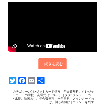
続きを読む
→
Twitter
Facebook
Email
共
有
カテゴリー:
クレジットカード情報
、
年会費無料
、
クレジッ
トカードの比較
、
高還元（1.0%～）
|
タグ:
クレジットカー
ド比較
、
動画あり
、
年会費無料
、
永年無料
、
メインカード向
け
、
初心者向け
|
コメントを残す