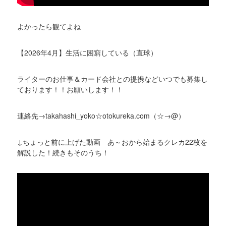
よかったら観てよね
【2026年4月】生活に困窮している（直球）
ライターのお仕事＆カード会社との提携などいつでも募集し
ております！！お願いします！！
連絡先→takahashi_yoko☆otokureka.com（☆→@）
↓ちょっと前に上げた動画 あ～おから始まるクレカ22枚を
解説した！続きもそのうち！