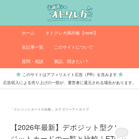
メ
サ
イ
ブ
ン
コ
コ
ン
メ
オトクレカ
ホーム
オトクレカ掲示板【new!】
ン
テ
イ
テ
ン
ン
全記事一覧
このサイトについて
ン
ツ
メ
ツ
へ
ニ
質問・相談
裏話、聞きたい？
へ
移
ュ
このサイトはアフィリエイト広告（PR）を含みます
移
動
ー
広告収入による売り上げの一部が、運営者に還元される場合があります。
動
「
クレジットカードの比較
」カテゴリーアーカイブ
【2026年最新】デポジット型クレ
ジットカードの一覧と比較｜ETCカ