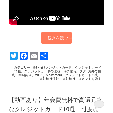
続きを読む
→
Twitter
Facebook
Email
共
有
カテゴリー:
海外向けクレジットカード
、
クレジットカード
情報
、
クレジットカードの比較
、
海外情報
|
タグ:
海外で便
利
、
動画あり
、
VISA
、
Mastercard
、
クレジットカード比較
、
海外旅行保険
、
海外旅行
|
コメントを残す
【動画あり】年会費無料で高還元率
なクレジットカード10選！忖度な