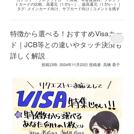
トカードの比較
、
高還元（1.0%～）
、
超高還元（1.5%～）
|
タグ:
メインカード向け
、
サブカード向け
|
コメントを残す
特徴から選べる！おすすめVisaカー
ド｜JCB等との違いやタッチ決済も
詳しく解説
投稿日時:
2024年11月23日
投稿者:
高橋 蓉子