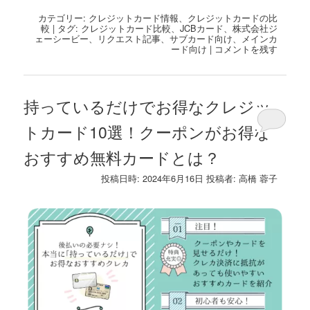
有
カテゴリー:
クレジットカード情報
、
クレジットカードの比
較
|
タグ:
クレジットカード比較
、
JCBカード
、
株式会社ジ
ェーシービー
、
リクエスト記事
、
サブカード向け
、
メインカ
ード向け
|
コメントを残す
持っているだけでお得なクレジッ
トカード10選！クーポンがお得な
おすすめ無料カードとは？
投稿日時:
2024年6月16日
投稿者:
高橋 蓉子