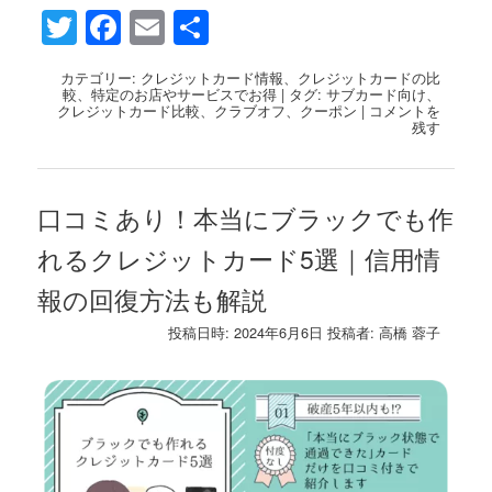
Twitter
Facebook
Email
共
有
カテゴリー:
クレジットカード情報
、
クレジットカードの比
較
、
特定のお店やサービスでお得
|
タグ:
サブカード向け
、
クレジットカード比較
、
クラブオフ
、
クーポン
|
コメントを
残す
口コミあり！本当にブラックでも作
れるクレジットカード5選｜信用情
報の回復方法も解説
投稿日時:
2024年6月6日
投稿者:
高橋 蓉子