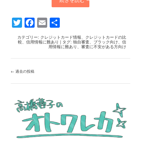
Twitter
Facebook
Email
共
有
カテゴリー:
クレジットカード情報
、
クレジットカードの比
較
、
信用情報に難あり
|
タグ:
独自審査
、
ブラック向け
、
信
用情報に難あり
、
審査に不安がある方向け
投
←
過去の投稿
稿
ナ
ビ
ゲ
ー
シ
ョ
ン