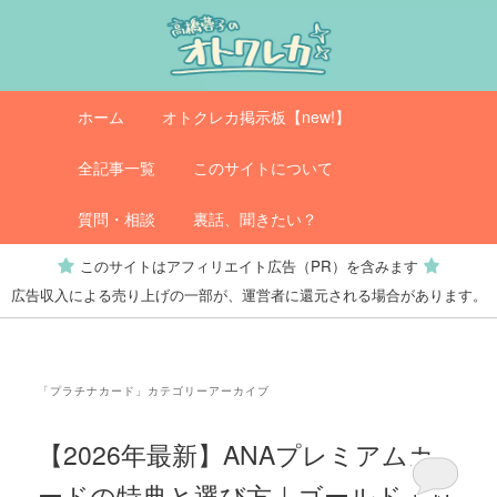
メ
サ
イ
ブ
ン
コ
コ
ン
メ
オトクレカ
ホーム
オトクレカ掲示板【new!】
ン
テ
イ
テ
ン
ン
全記事一覧
このサイトについて
ン
ツ
メ
ツ
へ
ニ
質問・相談
裏話、聞きたい？
へ
移
ュ
このサイトはアフィリエイト広告（PR）を含みます
移
動
ー
広告収入による売り上げの一部が、運営者に還元される場合があります。
動
「
プラチナカード
」カテゴリーアーカイブ
【2026年最新】ANAプレミアムカ
ードの特典と選び方｜ゴールドより