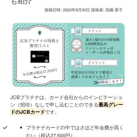
も紹介
投稿日時:
2023年9月30日
投稿者:
高橋 蓉子
JCBプラチナは、カード会社からのインビテーショ
ン（招待）なしで申し込むことのできる
最高グレー
ドのJCBカード
です。
プラチナカードの中ではさほど年会費が高く
ない（税込27,500円）