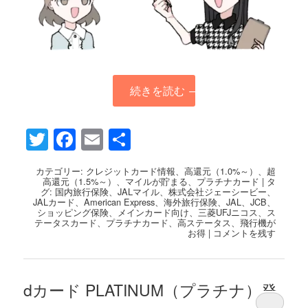
続きを読む
→
Twitter
Facebook
Email
共
有
カテゴリー:
クレジットカード情報
、
高還元（1.0%～）
、
超
高還元（1.5%～）
、
マイルが貯まる
、
プラチナカード
|
タ
グ:
国内旅行保険
、
JALマイル
、
株式会社ジェーシービー
、
JALカード
、
American Express
、
海外旅行保険
、
JAL
、
JCB
、
ショッピング保険
、
メインカード向け
、
三菱UFJニコス
、
ス
テータスカード
、
プラチナカード
、
高ステータス
、
飛行機が
お得
|
コメントを残す
dカード PLATINUM（プラチナ）発