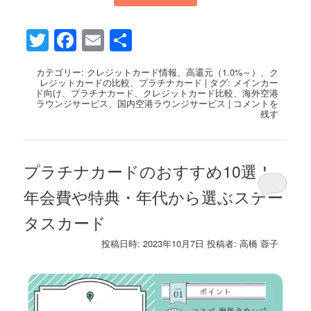
Twitter
Facebook
Email
共
有
カテゴリー:
クレジットカード情報
、
高還元（1.0%～）
、
ク
レジットカードの比較
、
プラチナカード
|
タグ:
メインカー
ド向け
、
プラチナカード
、
クレジットカード比較
、
海外空港
ラウンジサービス
、
国内空港ラウンジサービス
|
コメントを
残す
プラチナカードのおすすめ10選！
年会費や特典・年代から選ぶステー
タスカード
投稿日時:
2023年10月7日
投稿者:
高橋 蓉子