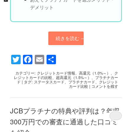
デメリット
続きを読む
→
Twitter
Facebook
Email
共
有
カテゴリー:
クレジットカード情報
、
高還元（1.0%～）
、
ク
レジットカードの比較
、
超高還元（1.5%～）
、
プラチナカー
ド
|
タグ:
ステータスカード
、
プラチナカード
、
クレジット
カード比較
|
コメントを残す
JCBプラチナの特典や評判は？年収
300万円での審査に通過した口コミ