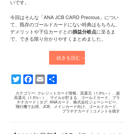
いです。
今回はそんな「ANA JCB CARD Precious」につい
て、既存のゴールドカードにない特典はもちろん、
デメリットや下位カードとの
損益分岐点
に至るま
で、できる限り分かりやすくまとめました。
続きを読む
→
Twitter
Facebook
Email
共
有
カテゴリー:
クレジットカード情報
、
高還元（1.0%～）
、
超
高還元（1.5%～）
、
マイルが貯まる
、
ゴールドカード
、
プラ
チナカード
|
タグ:
ANAカード
、
株式会社ジェーシービー
、
飛行機でお得
、
JCB
、
メインカード向け
、
ゴールドカード
、
プラチナカード
|
コメントを残す