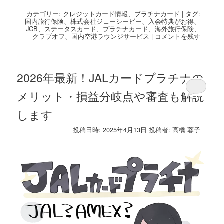
有
カテゴリー:
クレジットカード情報
、
プラチナカード
|
タグ:
国内旅行保険
、
株式会社ジェーシービー
、
入会特典がお得
、
JCB
、
ステータスカード
、
プラチナカード
、
海外旅行保険
、
クラブオフ
、
国内空港ラウンジサービス
|
コメントを残す
2026年最新！JALカードプラチナの
メリット・損益分岐点や審査も解説
します
投稿日時:
2025年4月13日
投稿者:
高橋 蓉子