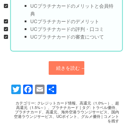
UCプラチナカードのメリットと会員特
典
UCプラチナカードのデメリット
UCプラチナカードの評判・口コミ
UCプラチナカードの審査について
続きを読む
→
Twitter
Facebook
Email
共
有
カテゴリー:
クレジットカード情報
、
高還元（1.0%～）
、
超
高還元（1.5%～）
、
プラチナカード
|
タグ:
トラベル優待
、
プラチナカード
、
高還元
、
海外空港ラウンジサービス
、
国内
空港ラウンジサービス
、
UCポイント
、
グルメ優待
|
コメント
を残す