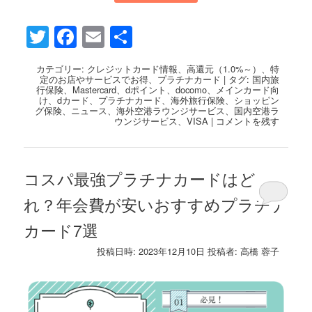
Twitter
Facebook
Email
共
有
カテゴリー:
クレジットカード情報
、
高還元（1.0%～）
、
特
定のお店やサービスでお得
、
プラチナカード
|
タグ:
国内旅
行保険
、
Mastercard
、
dポイント
、
docomo
、
メインカード向
け
、
dカード
、
プラチナカード
、
海外旅行保険
、
ショッピン
グ保険
、
ニュース
、
海外空港ラウンジサービス
、
国内空港ラ
ウンジサービス
、
VISA
|
コメントを残す
コスパ最強プラチナカードはど
れ？年会費が安いおすすめプラチナ
カード7選
投稿日時:
2023年12月10日
投稿者:
高橋 蓉子