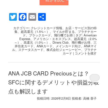
Twitter
Facebook
Email
共
有
カテゴリー:
クレジットカード情報
、
お店・サービス別の特
集
、
超高還元（1.5%～）
、
マイルが貯まる
、
プラチナカー
ド
、
ブラックカード
、
飛行機でお得
|
タグ:
American
Express
、
アメリカン・エキスプレス
、
超高還元（2.0%
～）
、
高還元（1.0%～）
、
Diners Club
、
飛行機がお得
、
三
井住友カード
、
ANAカード
、
メインカード向け
、
ANAマイ
ル
、
ステータスカード
、
株式会社ジェーシービー
、
プラチナ
カード
|
コメントを残す
ANA JCB CARD Preciousとは？
SFCに関するデメリットや損益分岐
点も解説します
投稿日時:
2026年2月8日
投稿者:
高橋 蓉子