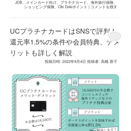
JCB
、
メインカード向け
、
プラチナカード
、
海外旅行保険
、
ショッピング保険
、
Oki Dokiポイント
|
コメントを残す
UCプラチナカードはSNSで評判！
還元率1.5%の条件や会員特典、デメ
リットも詳しく解説
投稿日時:
2023年9月4日
投稿者:
高橋 蓉子