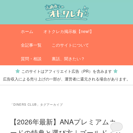
メ
サ
イ
ブ
ン
コ
コ
ン
メ
オトクレカ
ホーム
オトクレカ掲示板【new!】
ン
テ
イ
テ
ン
ン
全記事一覧
このサイトについて
ン
ツ
メ
ツ
へ
ニ
質問・相談
裏話、聞きたい？
へ
移
ュ
このサイトはアフィリエイト広告（PR）を含みます
移
動
ー
広告収入による売り上げの一部が、運営者に還元される場合があります。
動
「
DINERS CLUB
」タグアーカイブ
【2026年最新】ANAプレミアムカ
ードの特典と選び方｜ゴールドより