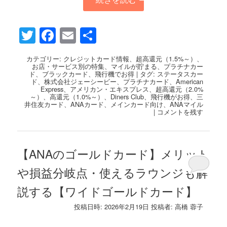
Twitter
Facebook
Email
共
有
カテゴリー:
クレジットカード情報
、
超高還元（1.5%～）
、
お店・サービス別の特集
、
マイルが貯まる
、
プラチナカー
ド
、
ブラックカード
、
飛行機でお得
|
タグ:
ステータスカー
ド
、
株式会社ジェーシービー
、
プラチナカード
、
American
Express
、
アメリカン・エキスプレス
、
超高還元（2.0%
～）
、
高還元（1.0%～）
、
Diners Club
、
飛行機がお得
、
三
井住友カード
、
ANAカード
、
メインカード向け
、
ANAマイル
|
コメントを残す
【ANAのゴールドカード】メリット
や損益分岐点・使えるラウンジも解
説する【ワイドゴールドカード】
投稿日時:
2026年2月19日
投稿者:
高橋 蓉子