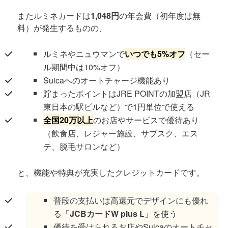
またルミネカードは
1,048円
の年会費（初年度は無
料）が発生するものの、
ルミネやニュウマンで
いつでも5%オフ
（セー
ル期間中は10%オフ）
Suicaへのオートチャージ機能あり
貯まったポイントはJRE POINTの加盟店（JR
東日本の駅ビルなど）で1円単位で使える
全国20万以上
のお店やサービスで優待あり
（飲食店、レジャー施設、サブスク、エス
テ、脱毛サロンなど）
と、機能や特典が充実したクレジットカードです。
普段の支払いは高還元でデザインにも優れ
る
「JCBカードW plus L」
を使う
優待を受けられるお店やSuicaのオートチャ