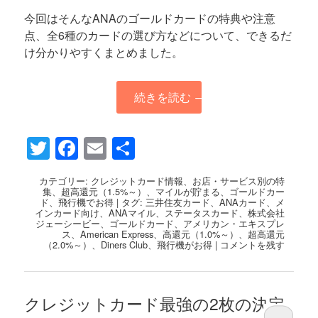
今回はそんなANAのゴールドカードの特典や注意
点、全6種のカードの選び方などについて、できるだ
け分かりやすくまとめました。
続きを読む
→
Twitter
Facebook
Email
共
有
カテゴリー:
クレジットカード情報
、
お店・サービス別の特
集
、
超高還元（1.5%～）
、
マイルが貯まる
、
ゴールドカー
ド
、
飛行機でお得
|
タグ:
三井住友カード
、
ANAカード
、
メ
インカード向け
、
ANAマイル
、
ステータスカード
、
株式会社
ジェーシービー
、
ゴールドカード
、
アメリカン・エキスプレ
ス
、
American Express
、
高還元（1.0%～）
、
超高還元
（2.0%～）
、
Diners Club
、
飛行機がお得
|
コメントを残す
クレジットカード最強の2枚の決定