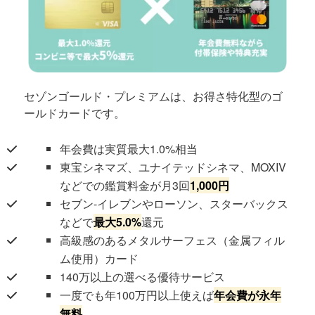
セゾンゴールド・プレミアムは、お得さ特化型のゴ
ールドカードです。
年会費は実質最大1.0%相当
東宝シネマズ、ユナイテッドシネマ、MOXIV
などでの鑑賞料金が月3回
1,000円
セブン-イレブンやローソン、スターバックス
などで
最大5.0%
還元
高級感のあるメタルサーフェス（金属フィル
ム使用）カード
140万以上の選べる優待サービス
一度でも年100万円以上使えば
年会費が永年
無料