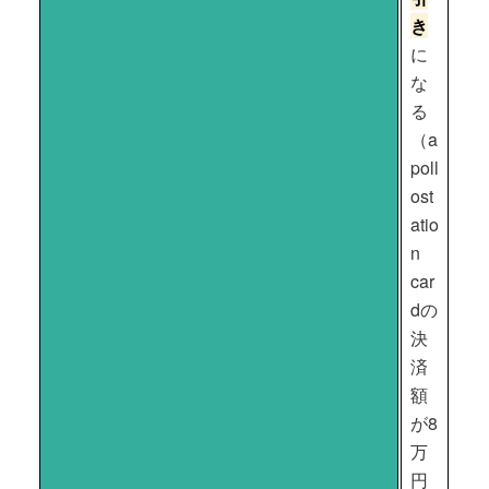
き
に
な
る
（a
poll
ost
atio
n
car
dの
決
済
額
が8
万
円