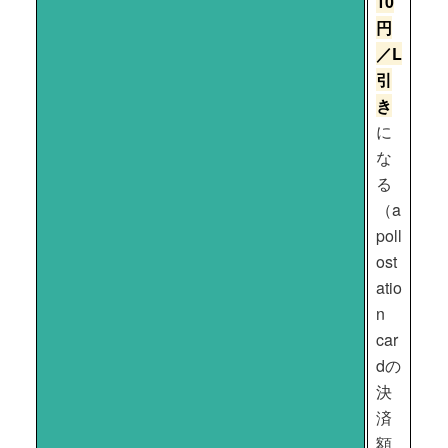
10
円
／L
引
き
に
な
る
（a
poll
ost
atio
n
car
dの
決
済
額