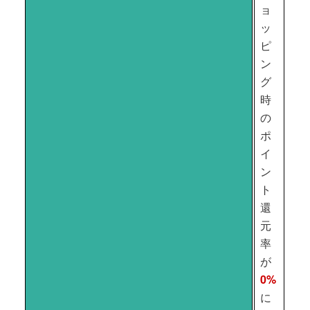
ョ
ッ
ピ
ン
グ
時
の
ポ
イ
ン
ト
還
元
率
が
0%
に