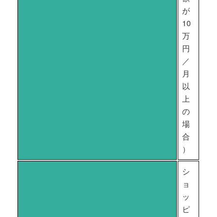
が
10
万
円
／
月
以
上
の
場
合
）
シ
ョ
ッ
ピ