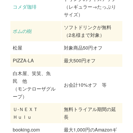
コメダ珈琲
（レギュラー→たっぷり
サイズ）
ソフトドリンクが無料
ポムの樹
（2名様まで対象）
松屋
対象商品50円オフ
PIZZA-LA
最大500円オフ
白木屋、笑笑、魚
民 他
お会計10%オフ 等
（モンテローザグル
ープ）
Ｕ‐ＮＥＸＴ
無料トライアル期間の延
Ｈｕｌｕ
長
booking.com
最大1,000円のAmazonギ