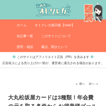
メ
イ
ン
コ
メ
オトクレカ
ホーム
オトクレカ掲示板【new!】
ン
イ
テ
ン
全記事一覧
このサイトについて
ン
メ
ツ
ニ
質問・相談
裏話、聞きたい？
へ
ュ
このサイトはアフィリエイト広告（PR）を含みます
移
ー
広告収入による売り上げの一部が、運営者に還元される場合があります。
動
投
←
前へ
次へ
→
稿
ナ
大丸松坂屋カードは3種類！年会費
ビ
の元を取る条件からお得意様ゴール