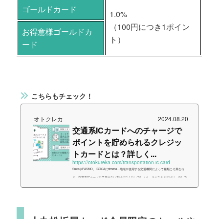
ゴールドカード
1.0%
（100円につき1ポイン
お得意様ゴールドカ
ト）
ード
こちらもチェック！
オトクレカ
2024.08.20
交通系ICカードへのチャージで
ポイントを貯められるクレジッ
トカードとは？詳しく...
https://otokureka.com/transportation-ic-card
SuicaやPASMO、ICOCAにnimoca…地域や使用する交通機関によって種類こそ異なれ
ど、交通系ICカードを手放せない方は少なくないでしょう。そうなるとやはり、少しで
もお得にチャージしたり、ポイントを貯めたりする方法を活用したいものですよね。と
いうことで今回は、全国の主な交通系ICカードをよりお得に利用する方法を、さまざま
な観点からまとめました。{ "@context": "https://schema.org", "@graph": }, { "@type": "Bl
ogPosting", "@id": "...