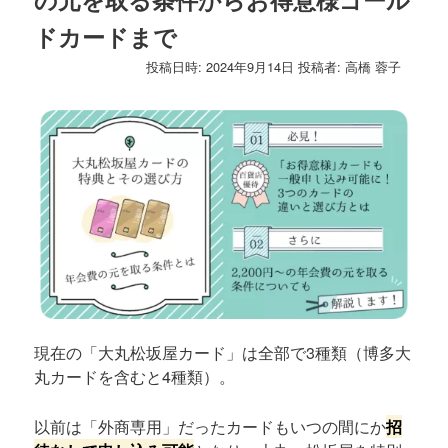
ゲ
ドカードまで
ー
シ
投稿日時:
2024年9月14日
投稿者:
高橋 蓉子
ョ
ン
現在の「大丸松坂屋カード」は全部で3種類（博多大
丸カードを含むと4種類）。
以前は「外商専用」だったカードもいつの間にか
招