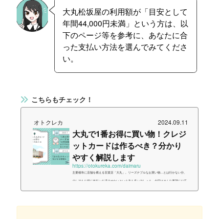
大丸松坂屋の利用額が「目安として
年間44,000円未満」という方は、以
下のページ等を参考に、あなたに合
った支払い方法を選んでみてくださ
い。
こちらもチェック！
オトクレカ
2024.09.11
大丸で1番お得に買い物！クレジ
ットカードは作るべき？分かり
やすく解説します
https://otokureka.com/daimaru
主要都市に店舗を構える百貨店「大丸」。リーズナブルなお買い物…とは行かない分、
少しでもお得に支払いを済ませたいという方も多いでしょう。今回はそんな要望にお応
えして、「大丸で特にお得な支払い方法」に関する情報をまとめました。経営元が違う
せいで何かと「例外」扱いされやすい博多大丸（天神）の情報も、（福岡市民として）
ちゃんとまとめてますよ！大丸で使用できる支払い方法の一覧それでは早速、大丸では
どのような支払い方法を使用できるのか、「種類別」「お得さ別」にそれぞれ見ていき